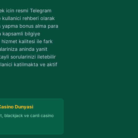
mek icin resmi Telegram
e kullanici rehberi olarak
ris yapma bonus alma para
 kapsamli bilgiye
 hizmet kalitesi ile fark
lariniza aninda yanit
li sorularinizi iletebilir
lanici katilmakta ve aktif
Casino Dunyasi
et, blackjack ve canli casino