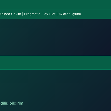
| Aninda Cekim | Pragmatic Play Slot | Aviator Oyunu
lir, bildirim