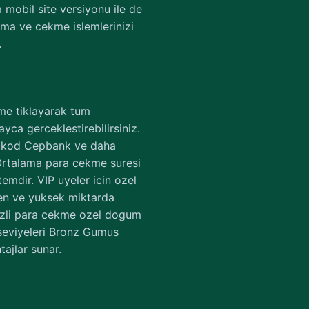
 mobil site versiyonu ile de
rma ve cekme islemlerinizi
.
ume tiklayarak tum
ayca gerceklestirebilirsiniz.
QR kod Cepbank ve daha
. Ortalama para cekme suresi
temdir. VIP uyeler icin ozel
ren ve yuksek miktarda
 hizli para cekme ozel dogum
 seviyeleri Bronz Gumus
ajlar sunar.