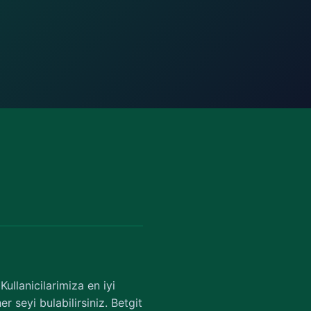
ullanicilarimiza en iyi
 seyi bulabilirsiniz. Betgit