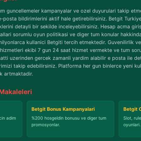
i tum guncellemeler kampanyalar ve ozel duyurulari takip et
-posta bildirimlerini aktif hale getirebilirsiniz. Betgit Turkiy
erini detayli bir sekilde inceleyebilirsiniz. Hesap acma gi
llari sorumlu oyun politikasi ve diger tum konular hakkinda
ilyonlarca kullanici Betgiti tercih etmektedir. Guvenilirlik ve
 hizmetleri ekibi 7 gun 24 saat hizmet vermekte ve tum soru
tti uzerinden gercek zamanli yardim alabilir e posta ile detay
mizi takip edebilirsiniz. Platforma her gun binlerce yeni kul
ak artmaktadir.
 Makaleleri
Betgit Bonus Kampanyalari
Betgit 
icin adim
%200 hosgeldin bonusu ve diger tum
Slot, rul
promosyonlar.
oyunlari.