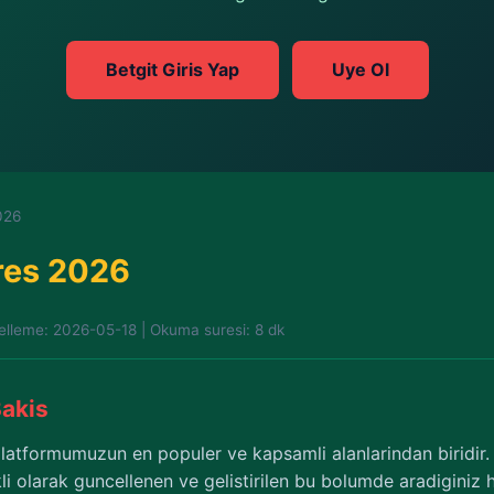
Betgit Giris Yap
Uye Ol
026
dres 2026
lleme: 2026-05-18 | Okuma suresi: 8 dk
Bakis
atformumuzun en populer ve kapsamli alanlarindan biridir. K
 olarak guncellenen ve gelistirilen bu bolumde aradiginiz her