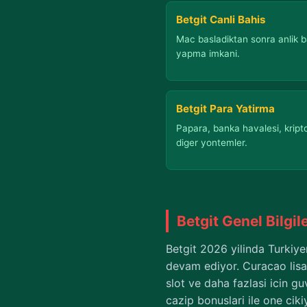
Betgit Canli Bahis
Mac basladiktan sonra anlik b
yapma imkani.
Betgit Para Yatirma
Papara, banka havalesi, kript
diger yontemler.
Betgit Genel Bilgi
Betgit 2026 yilinda Turkiye
devam ediyor. Curacao lisan
slot ve daha fazlasi icin g
cazip bonuslari ile one ci