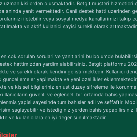
miz uzman kisilerden olusmaktadir. Betgit musteri hizmetleri
za aninda yanit vermektedir. Canli destek hatti uzerinden 
sorularinizi iletebilir veya sosyal medya kanallarimizi takip e
katilmakta ve aktif kullanici sayisi surekli olarak artmaktadir
n cok sorulan sorulari ve yanitlarini bu bolumde bulabilirsi
stek hattimizdan yardim alabilirsiniz. Betgit platformu 2026
te ve surekli olarak kendini gelistirmektedir. Kullanici den
k guncellemeler yapilmakta ve yeni ozellikler eklenmektedir.
kte ve kisisel bilgileriniz en ust duzey sifreleme ile korunm
ullanicilarin guvenli ve eglenceli bir ortamda bahis yapmas
nlenmis yapisi sayesinde tum bahisler adil ve seffaftir. Mob
risim saglayabilir ve istediginiz yerden bahis yapabilirsini
te ve kullanicilara en iyi deger sunulmaktadir.
lgiler