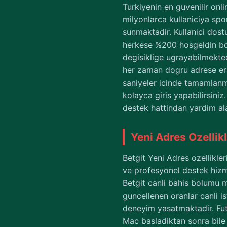
Turkiyenin en guvenilir onl
milyonlarca kullaniciya spor
sunmaktadir. Kullanici dost
herkese %200 hosgeldin bonu
degisiklige ugrayabilmekte
her zaman dogru adrese erism
saniyeler icinde tamamlanm
kolayca giris yapabilirsini
destek hattindan yardim alab
Yeni Adres Ozellikl
Betgit Yeni Adres ozellikle
ve profesyonel destek hizme
Betgit canli bahis bolumu 
guncellenen oranlar canli ist
deneyim yasatmaktadir. Futb
Mac basladiktan sonra bile