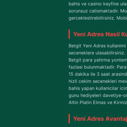
bahis ve casino keyfine ula
sorunsuz calismaktadir. Mob
gerceklestirebilirsiniz. Mo
Yeni Adres Nasil Ku
Betgit Yeni Adres kullanimi 
seceneklere ulasabilirsiniz.
Betgit para yatirma yontem
fazlasi bulunmaktadir. Para
15 dakika ile 3 saat arasind
hizli cekim secenekleri me
bahis yapan kullanicilar ic
gunu hediyeleri davetiye-on
Altin Platin Elmas ve Kirmi
Yeni Adres Avantaj