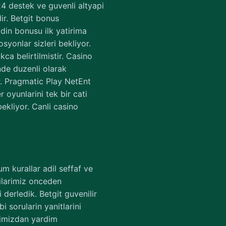
24 destek ve guvenli altyapi
ir. Betgit bonus
din bonusu ilk yatirima
yonlar sizleri bekliyor.
ca belirtilmistir. Casino
nde duzenli olarak
r. Pragmatic Play NetEnt
oyunlarini tek bir cati
bekliyor. Canli casino
um kurallar adil seffaf ve
cilarimiz onceden
 derledik. Betgit guvenilir
i sorularin yanitlarini
ttimizdan yardim