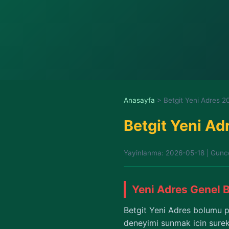
Anasayfa
> Betgit Yeni Adres 2
Betgit Yeni A
Yayinlanma: 2026-05-18 | Gunce
Yeni Adres Genel 
Betgit Yeni Adres bolumu pl
deneyimi sunmak icin surekli