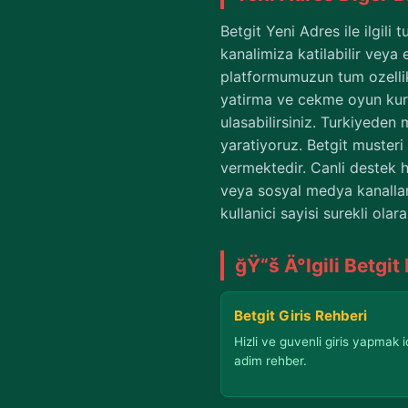
Betgit Yeni Adres ile ilgil
kanalimiza katilabilir veya e
platformumuzun tum ozellikl
yatirma ve cekme oyun kura
ulasabilirsiniz. Turkiyeden m
yaratiyoruz. Betgit musteri
vermektedir. Canli destek ha
veya sosyal medya kanallari
kullanici sayisi surekli olar
ğŸ“š Ä°lgili Betgit
Betgit Giris Rehberi
Hizli ve guvenli giris yapmak 
adim rehber.