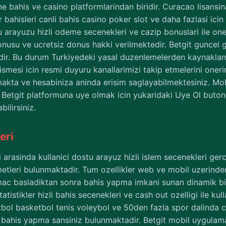
ine bahis ve casino platformlarindan biridir. Curacao lisansi
 bahisleri canli bahis casino poker slot ve daha fazlasi icin
u arayuzu hizli odeme secenekleri ve cazip bonuslari ile on
su ve ucretsiz donus hakki verilmektedir. Betgit guncel gir
dir. Bu durum Turkiyedeki yasal duzenlemelerden kaynaklanma
esi icin resmi duyuru kanallarimizi takip etmelerini oneririz
akta ve hesabiniza aninda erisim saglayabilmektesiniz. Mob
z. Betgit platformuna uye olmak icin yukaridaki Uye Ol butonu
ilirsiniz.
eri
ri arasinda kullanici dostu arayuz hizli islem secenekleri ge
tleri bulunmaktadir. Tum ozellikler web ve mobil uzerinden 
mac basladiktan sonra bahis yapma imkani sunan dinamik bir
atistikler hizli bahis secenekleri ve cash out ozelligi ile kul
ol basketbol tenis voleybol ve 50den fazla spor dalinda can
 bahis yapma sansiniz bulunmaktadir. Betgit mobil uygulamas