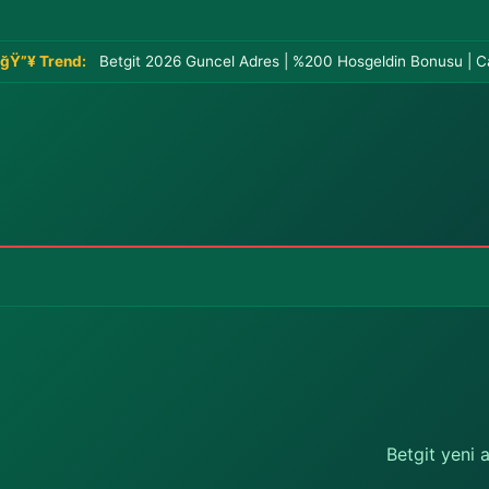
ğŸ”¥ Trend:
Betgit 2026 Guncel Adres | %200 Hosgeldin Bonusu | Canli
Betgit yeni 