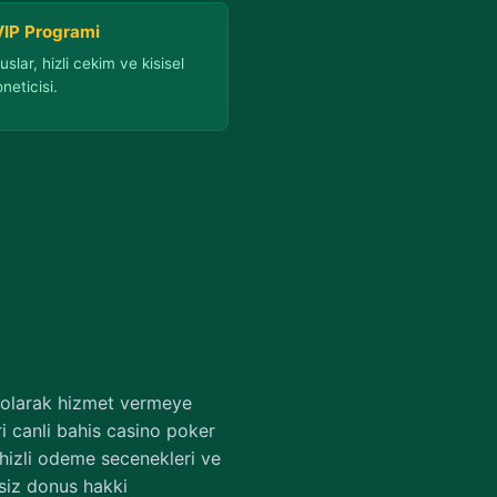
VIP Programi
slar, hizli cekim ve kisisel
neticisi.
ri olarak hizmet vermeye
i canli bahis casino poker
 hizli odeme secenekleri ve
siz donus hakki