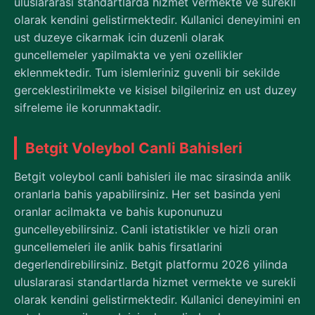
uluslararasi standartlarda hizmet vermekte ve surekli
olarak kendini gelistirmektedir. Kullanici deneyimini en
ust duzeye cikarmak icin duzenli olarak
guncellemeler yapilmakta ve yeni ozellikler
eklenmektedir. Tum islemleriniz guvenli bir sekilde
gerceklestirilmekte ve kisisel bilgileriniz en ust duzey
sifreleme ile korunmaktadir.
Betgit Voleybol Canli Bahisleri
Betgit voleybol canli bahisleri ile mac sirasinda anlik
oranlarla bahis yapabilirsiniz. Her set basinda yeni
oranlar acilmakta ve bahis kuponunuzu
guncelleyebilirsiniz. Canli istatistikler ve hizli oran
guncellemeleri ile anlik bahis firsatlarini
degerlendirebilirsiniz. Betgit platformu 2026 yilinda
uluslararasi standartlarda hizmet vermekte ve surekli
olarak kendini gelistirmektedir. Kullanici deneyimini en