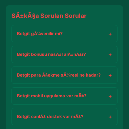
SÄ±kÃ§a Sorulan Sorular
Betgit gÃ¼venilir mi?
Betgit bonusu nasÄ±l alÄ±nÄ±r?
Betgit para Ã§ekme sÃ¼resi ne kadar?
Betgit mobil uygulama var mÄ±?
Betgit canlÄ± destek var mÄ±?