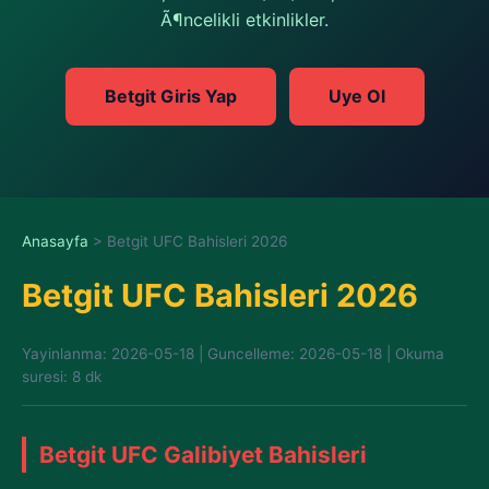
Ã¶ncelikli etkinlikler.
Betgit Giris Yap
Uye Ol
Anasayfa
> Betgit UFC Bahisleri 2026
Betgit UFC Bahisleri 2026
Yayinlanma: 2026-05-18 | Guncelleme: 2026-05-18 | Okuma
suresi: 8 dk
Betgit UFC Galibiyet Bahisleri