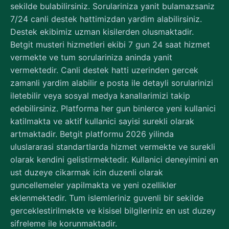
sekilde bulabilirsiniz. Sorulariniza yanit bulamazsaniz
7/24 canli destek hattimizdan yardim alabilirsiniz.
Destek ekibimiz uzman kisilerden olusmaktadir.
Betgit musteri hizmetleri ekibi 7 gun 24 saat hizmet
vermekte ve tum sorulariniza aninda yanit
vermektedir. Canli destek hatti uzerinden gercek
zamanli yardim alabilir e posta ile detayli sorularinizi
iletebilir veya sosyal medya kanallarimizi takip
edebilirsiniz. Platforma her gun binlerce yeni kullanici
katilmakta ve aktif kullanici sayisi surekli olarak
artmaktadir. Betgit platformu 2026 yilinda
uluslararasi standartlarda hizmet vermekte ve surekli
olarak kendini gelistirmektedir. Kullanici deneyimini en
ust duzeye cikarmak icin duzenli olarak
guncellemeler yapilmakta ve yeni ozellikler
eklenmektedir. Tum islemleriniz guvenli bir sekilde
gerceklestirilmekte ve kisisel bilgileriniz en ust duzey
sifreleme ile korunmaktadir.