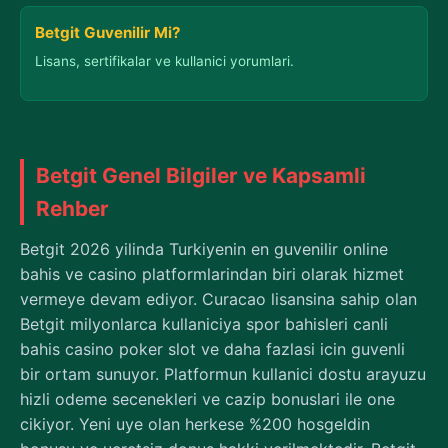
Betgit Guvenilir Mi?
Lisans, sertifikalar ve kullanici yorumlari.
Betgit Genel Bilgiler ve Kapsamli
Rehber
Betgit 2026 yilinda Turkiyenin en guvenilir online
bahis ve casino platformlarindan biri olarak hizmet
vermeye devam ediyor. Curacao lisansina sahip olan
Betgit milyonlarca kullaniciya spor bahisleri canli
bahis casino poker slot ve daha fazlasi icin guvenli
bir ortam sunuyor. Platformun kullanici dostu arayuzu
hizli odeme secenekleri ve cazip bonuslari ile one
cikiyor. Yeni uye olan herkese %200 hosgeldin