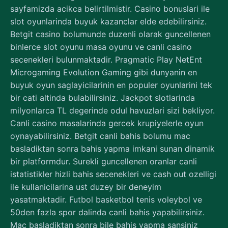
sayfamizda acikca belirtilmistir. Casino bonuslari ile
slot oyunlarinda buyuk kazanclar elde edebilirsiniz.
Betgit casino bolumunde duzenli olarak guncellenen
binlerce slot oyunu masa oyunu ve canli casino
secenekleri bulunmaktadir. Pragmatic Play NetEnt
Microgaming Evolution Gaming gibi dunyanin en
buyuk oyun saglayicilarinin en populer oyunlarini tek
bir cati altinda bulabilirsiniz. Jackpot slotlarinda
milyonlarca TL degerinde odul havuzlari sizi bekliyor.
Canli casino masalarinda gercek krupiyelerle oyun
oynayabilirsiniz. Betgit canli bahis bolumu mac
basladiktan sonra bahis yapma imkani sunan dinamik
bir platformdur. Surekli guncellenen oranlar canli
istatistikler hizli bahis secenekleri ve cash out ozelligi
ile kullanicilarina ust duzey bir deneyim
yasatmaktadir. Futbol basketbol tenis voleybol ve
50den fazla spor dalinda canli bahis yapabilirsiniz.
Mac basladiktan sonra bile bahis yapma sansiniz