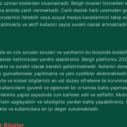
miz uzman kisilerden olusmaktadir. Betgit musteri hizmetleri
za aninda yanit vermektedir. Canli destek hatti uzerinden 
sorularinizi iletebilir veya sosyal medya kanallarimizi takip e
katilmakta ve aktif kullanici sayisi surekli olarak artmaktadir
a en cok sorulan sorulari ve yanitlarini bu bolumde bulabilir
stek hattimizdan yardim alabilirsiniz. Betgit platformu 2026
te ve surekli olarak kendini gelistirmektedir. Kullanici den
k guncellemeler yapilmakta ve yeni ozellikler eklenmektedir.
kte ve kisisel bilgileriniz en ust duzey sifreleme ile korunm
ullanicilarin guvenli ve eglenceli bir ortamda bahis yapmas
nlenmis yapisi sayesinde tum bahisler adil ve seffaftir. Mob
risim saglayabilir ve istediginiz yerden bahis yapabilirsini
te ve kullanicilara en iyi deger sunulmaktadir.
 Bilgiler