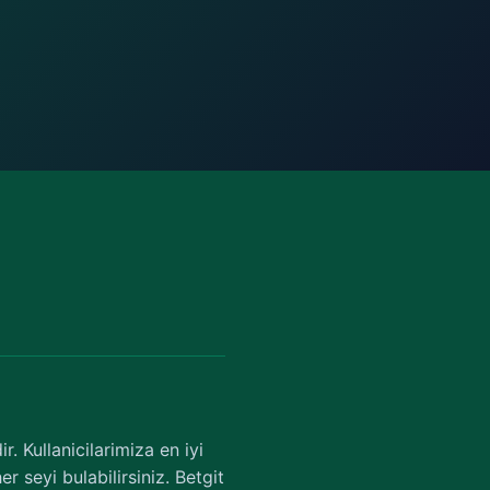
 Kullanicilarimiza en iyi
 seyi bulabilirsiniz. Betgit