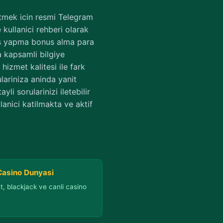
etmek icin resmi Telegram
e kullanici rehberi olarak
ris yapma bonus alma para
 kapsamli bilgiye
 hizmet kalitesi ile fark
lariniza aninda yanit
li sorularinizi iletebilir
lanici katilmakta ve aktif
Casino Dunyasi
et, blackjack ve canli casino