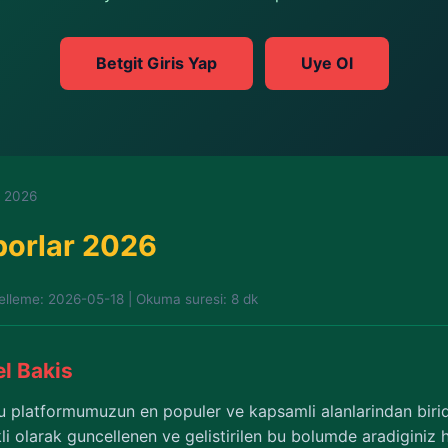
Betgit Giris Yap
Uye Ol
r 2026
porlar 2026
lleme: 2026-05-18 | Okuma suresi: 8 dk
l Bakis
 platformumuzun en populer ve kapsamli alanlarindan biridir.
 olarak guncellenen ve gelistirilen bu bolumde aradiginiz her