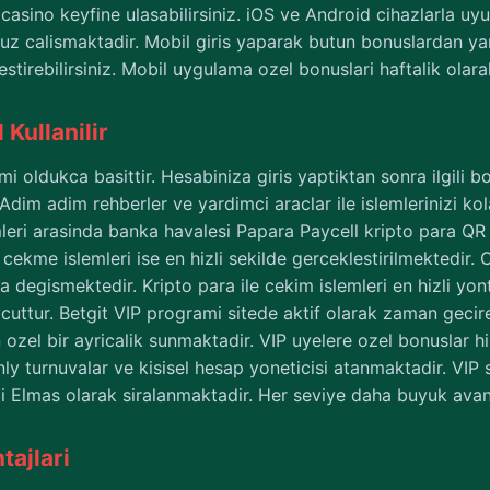
 casino keyfine ulasabilirsiniz. iOS ve Android cihazlarla 
suz calismaktadir. Mobil giris yaparak butun bonuslardan yar
estirebilirsiniz. Mobil uygulama ozel bonuslari haftalik ola
 Kullanilir
mi oldukca basittir. Hesabiniza giris yaptiktan sonra ilgili 
 Adim adim rehberler ve yardimci araclar ile islemlerinizi kol
leri arasinda banka havalesi Papara Paycell kripto para 
 cekme islemleri ise en hizli sekilde gerceklestirilmektedir
a degismektedir. Kripto para ile cekim islemleri en hizli yon
vcuttur. Betgit VIP programi sitede aktif olarak zaman geci
in ozel bir ayricalik sunmaktadir. VIP uyelere ozel bonuslar
ly turnuvalar ve kisisel hesap yoneticisi atanmaktadir. VIP
zi Elmas olarak siralanmaktadir. Her seviye daha buyuk avant
tajlari