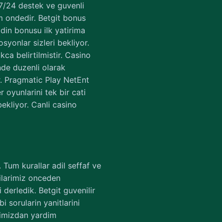
 7/24 destek ve guvenli
im ondedir. Betgit bonus
din bonusu ilk yatirima
yonlar sizleri bekliyor.
ca belirtilmistir. Casino
nde duzenli olarak
r. Pragmatic Play NetEnt
oyunlarini tek bir cati
bekliyor. Canli casino
. Tum kurallar adil seffaf ve
cilarimiz onceden
 derledik. Betgit guvenilir
i sorularin yanitlarini
ttimizdan yardim