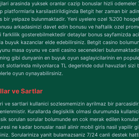
jlari arasinda yuksek oranlar cazip bonuslar hizli odemeler
ip platformlarla karsilastirildiginda Betgit her zaman bir ad
s bir yelpaze bulunmaktadir. Yeni uyelere ozel %200 hosgel
nusu arkadasinizi davet edin bonusu ve haftalik ozel promos
 farklilik gosterebilmektedir detaylar bonus sayfamizda acik
nda buyuk kazanclar elde edebilirsiniz. Betgit casino bolumu
oyunu masa oyunu ve canli casino secenekleri bulunmaktadi
ng gibi dunyanin en buyuk oyun saglayicilarinin en populer 
pot slotlarinda milyonlarca TL degerinde odul havuzlari sizi 
erle oyun oynayabilirsiniz.
lar ve Sartlar
ri ve sartlari kullanici sozlesmemizin ayrilmaz bir parcasidir
nlenmistir. Kurallarda degisiklik olmasi durumunda kullani
t sik sorulan sorular bolumunde en cok merak edilen konulari
esi ne kadar bonuslar nasil alinir mobil giris nasil yapilir gib
irsiniz. Sorulariniza yanit bulamazsaniz 7/24 canli destek ha