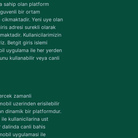
na sahip olan platform
 guvenli bir ortam
e cikmaktadir. Yeni uye olan
is adresi surekli olarak
ktadir. Kullanicilarimizin
. Betgit giris islemi
il uygulama ile her yerden
nu kullanabilir veya canli
gercek zamanli
bil uzerinden erisilebilir
n dinamik bir platformdur.
ile kullanicilarina ust
 dalinda canli bahis
mobil uygulamasi ile