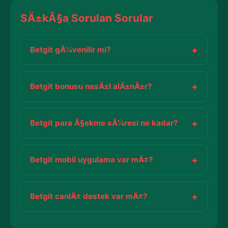
SÄ±kÃ§a Sorulan Sorular
Betgit gÃ¼venilir mi?
Betgit bonusu nasÄ±l alÄ±nÄ±r?
Betgit para Ã§ekme sÃ¼resi ne kadar?
Betgit mobil uygulama var mÄ±?
Betgit canlÄ± destek var mÄ±?