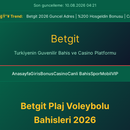
Son guncelleme: 10.08.2026 04:21
ğŸ”¥ Trend:
Betgit 2026 Guncel Adres | %200 Hosgeldin Bonusu | Canli
Betgit
Turkiyenin Guvenilir Bahis ve Casino Platformu
Anasayfa
Giris
Bonus
Casino
Canli Bahis
Spor
Mobil
VIP
Betgit Plaj Voleybolu
Bahisleri 2026