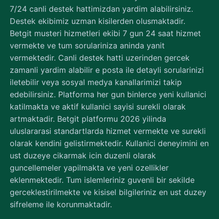
7/24 canli destek hattimizdan yardim alabilirsiniz.
Destek ekibimiz uzman kisilerden olusmaktadir.
Betgit musteri hizmetleri ekibi 7 gun 24 saat hizmet
vermekte ve tum sorulariniza aninda yanit
vermektedir. Canli destek hatti uzerinden gercek
zamanli yardim alabilir e posta ile detayli sorularinizi
iletebilir veya sosyal medya kanallarimizi takip
edebilirsiniz. Platforma her gun binlerce yeni kullanici
katilmakta ve aktif kullanici sayisi surekli olarak
artmaktadir. Betgit platformu 2026 yilinda
uluslararasi standartlarda hizmet vermekte ve surekli
olarak kendini gelistirmektedir. Kullanici deneyimini en
ust duzeye cikarmak icin duzenli olarak
guncellemeler yapilmakta ve yeni ozellikler
eklenmektedir. Tum islemleriniz guvenli bir sekilde
gerceklestirilmekte ve kisisel bilgileriniz en ust duzey
sifreleme ile korunmaktadir.