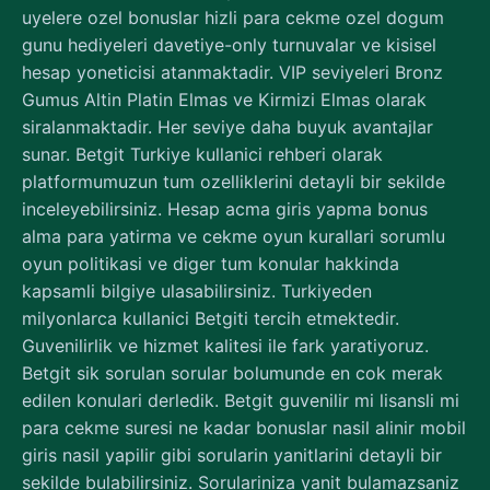
uyelere ozel bonuslar hizli para cekme ozel dogum
gunu hediyeleri davetiye-only turnuvalar ve kisisel
hesap yoneticisi atanmaktadir. VIP seviyeleri Bronz
Gumus Altin Platin Elmas ve Kirmizi Elmas olarak
siralanmaktadir. Her seviye daha buyuk avantajlar
sunar. Betgit Turkiye kullanici rehberi olarak
platformumuzun tum ozelliklerini detayli bir sekilde
inceleyebilirsiniz. Hesap acma giris yapma bonus
alma para yatirma ve cekme oyun kurallari sorumlu
oyun politikasi ve diger tum konular hakkinda
kapsamli bilgiye ulasabilirsiniz. Turkiyeden
milyonlarca kullanici Betgiti tercih etmektedir.
Guvenilirlik ve hizmet kalitesi ile fark yaratiyoruz.
Betgit sik sorulan sorular bolumunde en cok merak
edilen konulari derledik. Betgit guvenilir mi lisansli mi
para cekme suresi ne kadar bonuslar nasil alinir mobil
giris nasil yapilir gibi sorularin yanitlarini detayli bir
sekilde bulabilirsiniz. Sorulariniza yanit bulamazsaniz