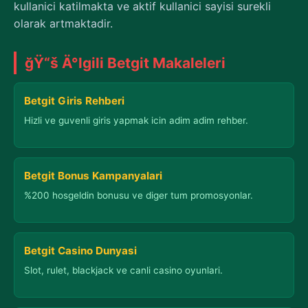
kullanici katilmakta ve aktif kullanici sayisi surekli
olarak artmaktadir.
ğŸ“š Ä°lgili Betgit Makaleleri
Betgit Giris Rehberi
Hizli ve guvenli giris yapmak icin adim adim rehber.
Betgit Bonus Kampanyalari
%200 hosgeldin bonusu ve diger tum promosyonlar.
Betgit Casino Dunyasi
Slot, rulet, blackjack ve canli casino oyunlari.