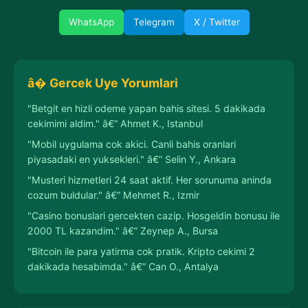
WhatsApp
Telegram
X / Twitter
â­� Gercek Uye Yorumlari
"Betgit en hizli odeme yapan bahis sitesi. 5 dakikada
cekimimi aldim." â€” Ahmet K., Istanbul
"Mobil uygulama cok akici. Canli bahis oranlari
piyasadaki en yuksekleri." â€” Selin Y., Ankara
"Musteri hizmetleri 24 saat aktif. Her sorunuma aninda
cozum buldular." â€” Mehmet R., Izmir
"Casino bonuslari gercekten cazip. Hosgeldin bonusu ile
2000 TL kazandim." â€” Zeynep A., Bursa
"Bitcoin ile para yatirma cok pratik. Kripto cekimi 2
dakikada hesabimda." â€” Can O., Antalya