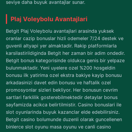
seviye daha buyuk avantajlar sunar.
Plaj Voleybolu Avantajlari
Betgit Plaj Voleybolu avantajlari arasinda yuksek
oranlar cazip bonuslar hizli odemeler 7/24 destek ve
guvenli altyapi yer almaktadir. Rakip platformlarla
karsilastirildiginda Betgit her zaman bir adim ondedir.
Betgit bonus kategorisinde oldukca genis bir yelpaze
bulunmaktadir. Yeni uyelere ozel %200 hosgeldin
bonusu ilk yatirima ozel ekstra bakiye kayip bonusu
arkadasinizi davet edin bonusu ve haftalik ozel
promosyonlar sizleri bekliyor. Her bonusun cevrim
sartlari farklilik gosterebilmektedir detaylar bonus
sayfamizda acikca belirtilmistir. Casino bonuslari ile
slot oyunlarinda buyuk kazanclar elde edebilirsiniz.
Betgit casino bolumunde duzenli olarak guncellenen
binlerce slot oyunu masa oyunu ve canli casino