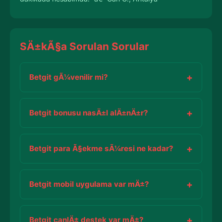
SÄ±kÃ§a Sorulan Sorular
Betgit gÃ¼venilir mi?
Betgit bonusu nasÄ±l alÄ±nÄ±r?
Betgit para Ã§ekme sÃ¼resi ne kadar?
Betgit mobil uygulama var mÄ±?
Betgit canlÄ± destek var mÄ±?