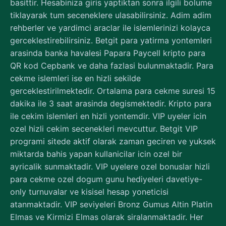
basittir. Hesabiniza giris yaptiktan sonra ilgili bolume
tiklayarak tum seceneklere ulasabilirsiniz. Adim adim
rehberler ve yardimci araclar ile islemlerinizi kolayca
gerceklestirebilirsiniz. Betgit para yatirma yontemleri
arasinda banka havalesi Papara Paycell kripto para
QR kod Cepbank ve daha fazlasi bulunmaktadir. Para
cekme islemleri ise en hizli sekilde
gerceklestirilmektedir. Ortalama para cekme suresi 15
dakika ile 3 saat arasinda degismektedir. Kripto para
ile cekim islemleri en hizli yontemdir. VIP uyeler icin
ozel hizli cekim secenekleri mevcuttur. Betgit VIP
programi sitede aktif olarak zaman geciren ve yuksek
miktarda bahis yapan kullanicilar icin ozel bir
ayricalik sunmaktadir. VIP uyelere ozel bonuslar hizli
para cekme ozel dogum gunu hediyeleri davetiye-
only turnuvalar ve kisisel hesap yoneticisi
atanmaktadir. VIP seviyeleri Bronz Gumus Altin Platin
Elmas ve Kirmizi Elmas olarak siralanmaktadir. Her