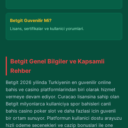
Betgit Guvenilir Mi?
Lisans, sertifikalar ve kullanici yorumlari.
Betgit Genel Bilgiler ve Kapsamli
Rehber
Betgit 2026 yilinda Turkiyenin en guvenilir online
bahis ve casino platformlarindan biri olarak hizmet
vermeye devam ediyor. Curacao lisansina sahip olan
Betgit milyonlarca kullaniciya spor bahisleri canli
bahis casino poker slot ve daha fazlasi icin guvenli
bir ortam sunuyor. Platformun kullanici dostu arayuzu
hizli odeme secenekleri ve cazip bonuslari ile one