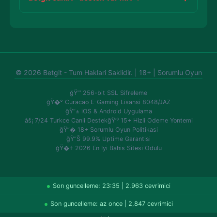
© 2026 Betgit - Tum Haklari Saklidir. | 18+ | Sorumlu Oyun
ğŸ”’ 256-bit SSL Sifreleme
ğŸ�° Curacao E-Gaming Lisansi 8048/JAZ
ğŸ“± iOS & Android Uygulama
âš¡ 7/24 Turkce Canli Destek
ğŸ’³ 15+ Hizli Odeme Yontemi
ğŸ”� 18+ Sorumlu Oyun Politikasi
ğŸ“Š 99.9% Uptime Garantisi
ğŸ�† 2026 En Iyi Bahis Sitesi Odulu
Son guncelleme:
23:35
|
2.963
cevrimici
Son guncelleme:
az once
|
2,847
cevrimici