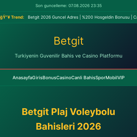
Son guncelleme: 07.08.2026 23:35
ğŸ”¥ Trend:
Betgit 2026 Guncel Adres | %200 Hosgeldin Bonusu | Canli
Betgit
Turkiyenin Guvenilir Bahis ve Casino Platformu
Anasayfa
Giris
Bonus
Casino
Canli Bahis
Spor
Mobil
VIP
Betgit Plaj Voleybolu
Bahisleri 2026