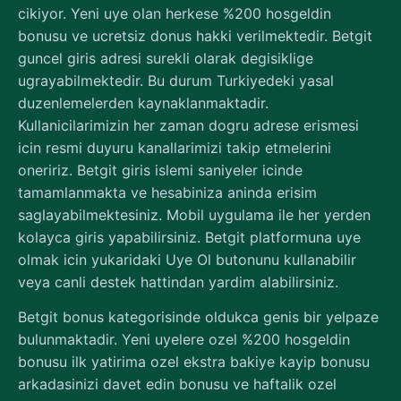
cikiyor. Yeni uye olan herkese %200 hosgeldin
bonusu ve ucretsiz donus hakki verilmektedir. Betgit
guncel giris adresi surekli olarak degisiklige
ugrayabilmektedir. Bu durum Turkiyedeki yasal
duzenlemelerden kaynaklanmaktadir.
Kullanicilarimizin her zaman dogru adrese erismesi
icin resmi duyuru kanallarimizi takip etmelerini
oneririz. Betgit giris islemi saniyeler icinde
tamamlanmakta ve hesabiniza aninda erisim
saglayabilmektesiniz. Mobil uygulama ile her yerden
kolayca giris yapabilirsiniz. Betgit platformuna uye
olmak icin yukaridaki Uye Ol butonunu kullanabilir
veya canli destek hattindan yardim alabilirsiniz.
Betgit bonus kategorisinde oldukca genis bir yelpaze
bulunmaktadir. Yeni uyelere ozel %200 hosgeldin
bonusu ilk yatirima ozel ekstra bakiye kayip bonusu
arkadasinizi davet edin bonusu ve haftalik ozel