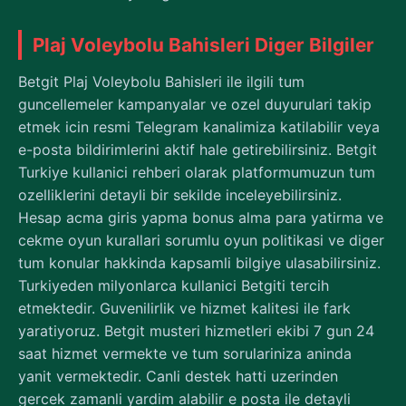
Plaj Voleybolu Bahisleri Diger Bilgiler
Betgit Plaj Voleybolu Bahisleri ile ilgili tum
guncellemeler kampanyalar ve ozel duyurulari takip
etmek icin resmi Telegram kanalimiza katilabilir veya
e-posta bildirimlerini aktif hale getirebilirsiniz. Betgit
Turkiye kullanici rehberi olarak platformumuzun tum
ozelliklerini detayli bir sekilde inceleyebilirsiniz.
Hesap acma giris yapma bonus alma para yatirma ve
cekme oyun kurallari sorumlu oyun politikasi ve diger
tum konular hakkinda kapsamli bilgiye ulasabilirsiniz.
Turkiyeden milyonlarca kullanici Betgiti tercih
etmektedir. Guvenilirlik ve hizmet kalitesi ile fark
yaratiyoruz. Betgit musteri hizmetleri ekibi 7 gun 24
saat hizmet vermekte ve tum sorulariniza aninda
yanit vermektedir. Canli destek hatti uzerinden
gercek zamanli yardim alabilir e posta ile detayli