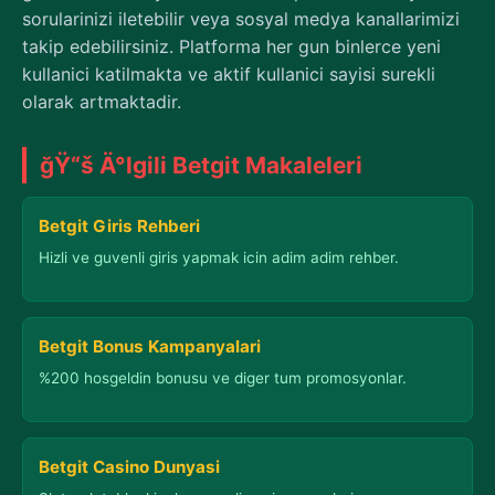
sorularinizi iletebilir veya sosyal medya kanallarimizi
takip edebilirsiniz. Platforma her gun binlerce yeni
kullanici katilmakta ve aktif kullanici sayisi surekli
olarak artmaktadir.
ğŸ“š Ä°lgili Betgit Makaleleri
Betgit Giris Rehberi
Hizli ve guvenli giris yapmak icin adim adim rehber.
Betgit Bonus Kampanyalari
%200 hosgeldin bonusu ve diger tum promosyonlar.
Betgit Casino Dunyasi