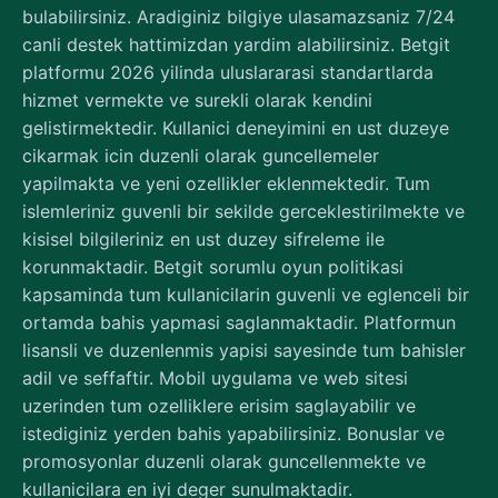
bulabilirsiniz. Aradiginiz bilgiye ulasamazsaniz 7/24
canli destek hattimizdan yardim alabilirsiniz. Betgit
platformu 2026 yilinda uluslararasi standartlarda
hizmet vermekte ve surekli olarak kendini
gelistirmektedir. Kullanici deneyimini en ust duzeye
cikarmak icin duzenli olarak guncellemeler
yapilmakta ve yeni ozellikler eklenmektedir. Tum
islemleriniz guvenli bir sekilde gerceklestirilmekte ve
kisisel bilgileriniz en ust duzey sifreleme ile
korunmaktadir. Betgit sorumlu oyun politikasi
kapsaminda tum kullanicilarin guvenli ve eglenceli bir
ortamda bahis yapmasi saglanmaktadir. Platformun
lisansli ve duzenlenmis yapisi sayesinde tum bahisler
adil ve seffaftir. Mobil uygulama ve web sitesi
uzerinden tum ozelliklere erisim saglayabilir ve
istediginiz yerden bahis yapabilirsiniz. Bonuslar ve
promosyonlar duzenli olarak guncellenmekte ve
kullanicilara en iyi deger sunulmaktadir.