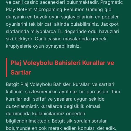
ve canli casino secenekleri bulunmaktadir. Pragmatic
Play NetEnt Microgaming Evolution Gaming gibi
dunyanin en buyuk oyun saglayicilarinin en populer
oyunlarini tek bir cati altinda bulabilirsiniz. Jackpot
slotlarinda milyonlarca TL degerinde odul havuzlari
sizi bekliyor. Canli casino masalarinda gercek
krupiyelerle oyun oynayabilirsiniz.
Plaj Voleybolu Bahisleri Kurallar ve
Sartlar
Betgit Plaj Voleybolu Bahisleri kurallari ve sartlari
kullanici sozlesmemizin ayrilmaz bir parcasidir. Tum
kurallar adil seffaf ve yasalara uygun sekilde
duzenlenmistir. Kurallarda degisiklik olmasi
durumunda kullanicilarimiz onceden
bilgilendirilmektedir. Betgit sik sorulan sorular
bolumunde en cok merak edilen konulari derledik.