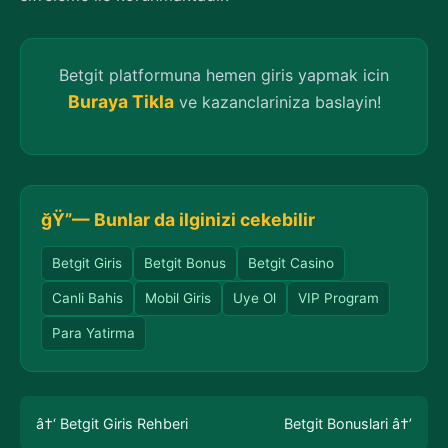
Betgit platformuna hemen giris yapmak icin
Buraya Tikla
ve kazanclariniza baslayin!
ğŸ”— Bunlar da ilginizi cekebilir
Betgit Giris
Betgit Bonus
Betgit Casino
Canli Bahis
Mobil Giris
Uye Ol
VIP Program
Para Yatirma
â†‘ Betgit Giris Rehberi
Betgit Bonuslari â†’