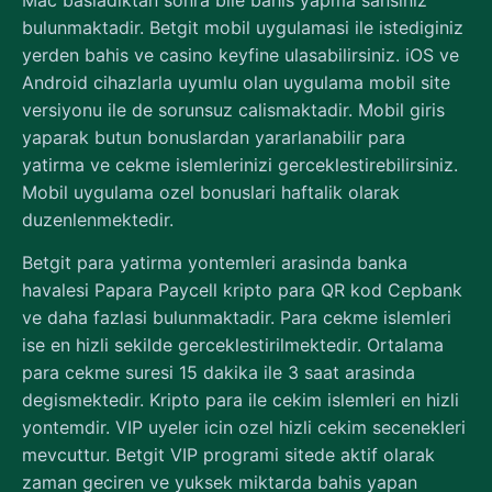
Mac basladiktan sonra bile bahis yapma sansiniz
bulunmaktadir. Betgit mobil uygulamasi ile istediginiz
yerden bahis ve casino keyfine ulasabilirsiniz. iOS ve
Android cihazlarla uyumlu olan uygulama mobil site
versiyonu ile de sorunsuz calismaktadir. Mobil giris
yaparak butun bonuslardan yararlanabilir para
yatirma ve cekme islemlerinizi gerceklestirebilirsiniz.
Mobil uygulama ozel bonuslari haftalik olarak
duzenlenmektedir.
Betgit para yatirma yontemleri arasinda banka
havalesi Papara Paycell kripto para QR kod Cepbank
ve daha fazlasi bulunmaktadir. Para cekme islemleri
ise en hizli sekilde gerceklestirilmektedir. Ortalama
para cekme suresi 15 dakika ile 3 saat arasinda
degismektedir. Kripto para ile cekim islemleri en hizli
yontemdir. VIP uyeler icin ozel hizli cekim secenekleri
mevcuttur. Betgit VIP programi sitede aktif olarak
zaman geciren ve yuksek miktarda bahis yapan