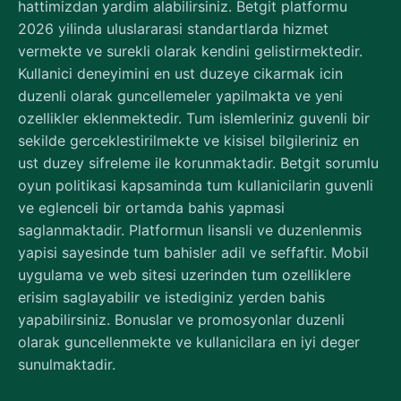
hattimizdan yardim alabilirsiniz. Betgit platformu
2026 yilinda uluslararasi standartlarda hizmet
vermekte ve surekli olarak kendini gelistirmektedir.
Kullanici deneyimini en ust duzeye cikarmak icin
duzenli olarak guncellemeler yapilmakta ve yeni
ozellikler eklenmektedir. Tum islemleriniz guvenli bir
sekilde gerceklestirilmekte ve kisisel bilgileriniz en
ust duzey sifreleme ile korunmaktadir. Betgit sorumlu
oyun politikasi kapsaminda tum kullanicilarin guvenli
ve eglenceli bir ortamda bahis yapmasi
saglanmaktadir. Platformun lisansli ve duzenlenmis
yapisi sayesinde tum bahisler adil ve seffaftir. Mobil
uygulama ve web sitesi uzerinden tum ozelliklere
erisim saglayabilir ve istediginiz yerden bahis
yapabilirsiniz. Bonuslar ve promosyonlar duzenli
olarak guncellenmekte ve kullanicilara en iyi deger
sunulmaktadir.