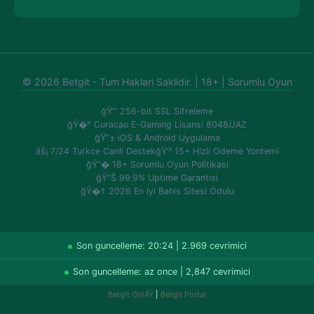
© 2026 Betgit - Tum Haklari Saklidir. | 18+ | Sorumlu Oyun
ğŸ”’ 256-bit SSL Sifreleme
ğŸ�° Curacao E-Gaming Lisansi 8048/JAZ
ğŸ“± iOS & Android Uygulama
âš¡ 7/24 Turkce Canli Destek
ğŸ’³ 15+ Hizli Odeme Yontemi
ğŸ”� 18+ Sorumlu Oyun Politikasi
ğŸ“Š 99.9% Uptime Garantisi
ğŸ�† 2026 En Iyi Bahis Sitesi Odulu
Son guncelleme:
20:24
|
2.969
cevrimici
Son guncelleme:
az once
|
2,847
cevrimici
Betgit GiriÅŸ
|
Betgit Portal