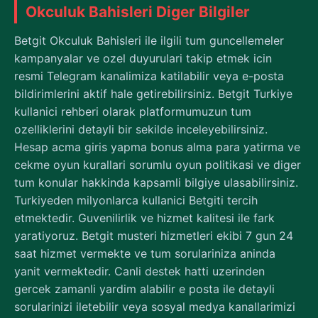
Okculuk Bahisleri Diger Bilgiler
Betgit Okculuk Bahisleri ile ilgili tum guncellemeler
kampanyalar ve ozel duyurulari takip etmek icin
resmi Telegram kanalimiza katilabilir veya e-posta
bildirimlerini aktif hale getirebilirsiniz. Betgit Turkiye
kullanici rehberi olarak platformumuzun tum
ozelliklerini detayli bir sekilde inceleyebilirsiniz.
Hesap acma giris yapma bonus alma para yatirma ve
cekme oyun kurallari sorumlu oyun politikasi ve diger
tum konular hakkinda kapsamli bilgiye ulasabilirsiniz.
Turkiyeden milyonlarca kullanici Betgiti tercih
etmektedir. Guvenilirlik ve hizmet kalitesi ile fark
yaratiyoruz. Betgit musteri hizmetleri ekibi 7 gun 24
saat hizmet vermekte ve tum sorulariniza aninda
yanit vermektedir. Canli destek hatti uzerinden
gercek zamanli yardim alabilir e posta ile detayli
sorularinizi iletebilir veya sosyal medya kanallarimizi