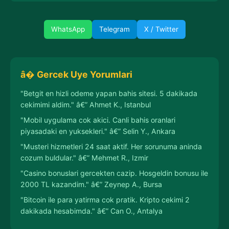
WhatsApp
Telegram
X / Twitter
â­� Gercek Uye Yorumlari
"Betgit en hizli odeme yapan bahis sitesi. 5 dakikada
cekimimi aldim." â€” Ahmet K., Istanbul
"Mobil uygulama cok akici. Canli bahis oranlari
piyasadaki en yuksekleri." â€” Selin Y., Ankara
"Musteri hizmetleri 24 saat aktif. Her sorunuma aninda
cozum buldular." â€” Mehmet R., Izmir
"Casino bonuslari gercekten cazip. Hosgeldin bonusu ile
2000 TL kazandim." â€” Zeynep A., Bursa
"Bitcoin ile para yatirma cok pratik. Kripto cekimi 2
dakikada hesabimda." â€” Can O., Antalya