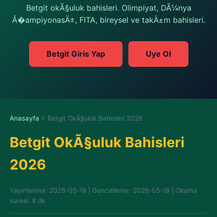
Betgit okÃ§uluk bahisleri. Olimpiyat, DÃ¼nya
Å�ampiyonasÄ±, FITA, bireysel ve takÄ±m bahisleri.
Betgit Giris Yap
Uye Ol
Anasayfa
> Betgit OkÃ§uluk Bahisleri 2026
Betgit OkÃ§uluk Bahisleri
2026
Yayinlanma: 2026-05-18 | Guncelleme: 2026-05-18 | Okuma
suresi: 8 dk