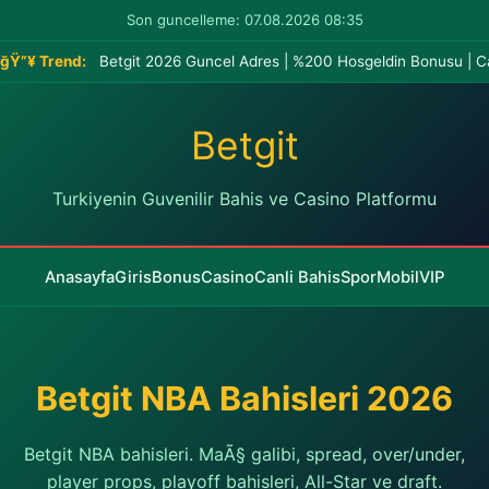
Son guncelleme: 07.08.2026 08:35
ğŸ”¥ Trend:
Betgit 2026 Guncel Adres | %200 Hosgeldin Bonusu | Canli
Betgit
Turkiyenin Guvenilir Bahis ve Casino Platformu
Anasayfa
Giris
Bonus
Casino
Canli Bahis
Spor
Mobil
VIP
Betgit NBA Bahisleri 2026
Betgit NBA bahisleri. MaÃ§ galibi, spread, over/under,
player props, playoff bahisleri, All-Star ve draft.