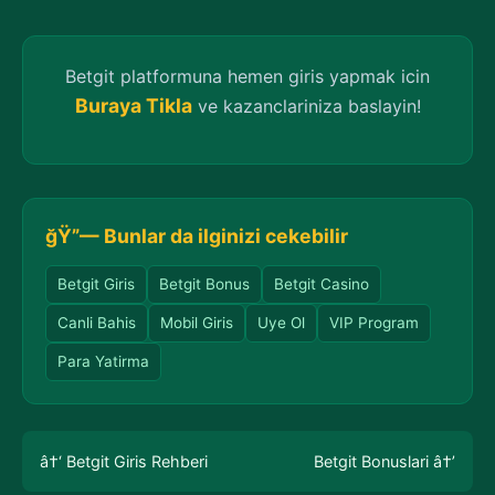
Betgit platformuna hemen giris yapmak icin
Buraya Tikla
ve kazanclariniza baslayin!
ğŸ”— Bunlar da ilginizi cekebilir
Betgit Giris
Betgit Bonus
Betgit Casino
Canli Bahis
Mobil Giris
Uye Ol
VIP Program
Para Yatirma
â†‘ Betgit Giris Rehberi
Betgit Bonuslari â†’