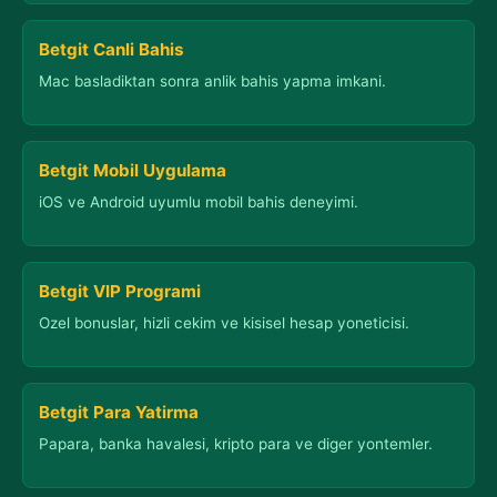
Betgit Canli Bahis
Mac basladiktan sonra anlik bahis yapma imkani.
Betgit Mobil Uygulama
iOS ve Android uyumlu mobil bahis deneyimi.
Betgit VIP Programi
Ozel bonuslar, hizli cekim ve kisisel hesap yoneticisi.
Betgit Para Yatirma
Papara, banka havalesi, kripto para ve diger yontemler.