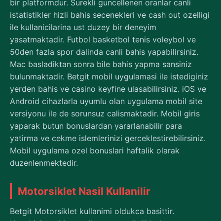
bir platformdur. Surekli guncellenen oranlar canli
istatistikler hizli bahis secenekleri ve cash out ozelligi
ile kullanicilarina ust duzey bir deneyim
yasatmaktadir. Futbol basketbol tenis voleybol ve
50den fazla spor dalinda canli bahis yapabilirsiniz.
Mac basladiktan sonra bile bahis yapma sansiniz
bulunmaktadir. Betgit mobil uygulamasi ile istediginiz
yerden bahis ve casino keyfine ulasabilirsiniz. iOS ve
Android cihazlarla uyumlu olan uygulama mobil site
versiyonu ile de sorunsuz calismaktadir. Mobil giris
yaparak butun bonuslardan yararlanabilir para
yatirma ve cekme islemlerinizi gerceklestirebilirsiniz.
Mobil uygulama ozel bonuslari haftalik olarak
duzenlenmektedir.
Motorsiklet Nasil Kullanilir
Betgit Motorsiklet kullanimi oldukca basittir.