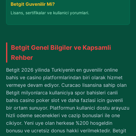
Betgit Guvenilir Mi?
Lisans, sertifikalar ve kullanici yorumlari.
Betgit Genel Bilgiler ve Kapsamli
Rehber
Betgit 2026 yilinda Turkiyenin en guvenilir online
bahis ve casino platformlarindan biri olarak hizmet
vermeye devam ediyor. Curacao lisansina sahip olan
Betgit milyonlarca kullaniciya spor bahisleri canli
bahis casino poker slot ve daha fazlasi icin guvenli
bir ortam sunuyor. Platformun kullanici dostu arayuzu
hizli odeme secenekleri ve cazip bonuslari ile one
cikiyor. Yeni uye olan herkese %200 hosgeldin
bonusu ve ucretsiz donus hakki verilmektedir. Betgit