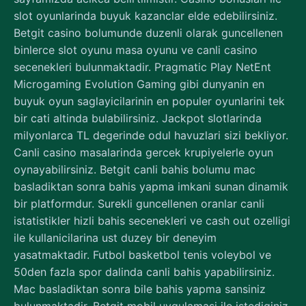
slot oyunlarinda buyuk kazanclar elde edebilirsiniz.
Betgit casino bolumunde duzenli olarak guncellenen
binlerce slot oyunu masa oyunu ve canli casino
secenekleri bulunmaktadir. Pragmatic Play NetEnt
Microgaming Evolution Gaming gibi dunyanin en
buyuk oyun saglayicilarinin en populer oyunlarini tek
bir cati altinda bulabilirsiniz. Jackpot slotlarinda
milyonlarca TL degerinde odul havuzlari sizi bekliyor.
Canli casino masalarinda gercek krupiyelerle oyun
oynayabilirsiniz. Betgit canli bahis bolumu mac
basladiktan sonra bahis yapma imkani sunan dinamik
bir platformdur. Surekli guncellenen oranlar canli
istatistikler hizli bahis secenekleri ve cash out ozelligi
ile kullanicilarina ust duzey bir deneyim
yasatmaktadir. Futbol basketbol tenis voleybol ve
50den fazla spor dalinda canli bahis yapabilirsiniz.
Mac basladiktan sonra bile bahis yapma sansiniz