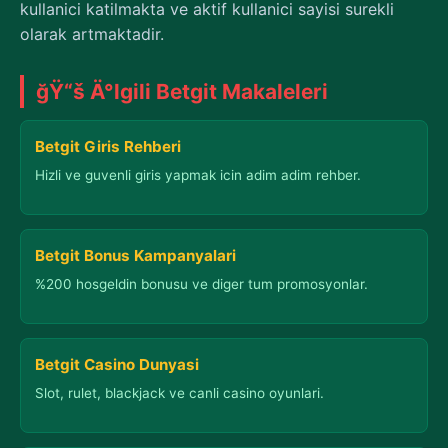
kullanici katilmakta ve aktif kullanici sayisi surekli
olarak artmaktadir.
ğŸ“š Ä°lgili Betgit Makaleleri
Betgit Giris Rehberi
Hizli ve guvenli giris yapmak icin adim adim rehber.
Betgit Bonus Kampanyalari
%200 hosgeldin bonusu ve diger tum promosyonlar.
Betgit Casino Dunyasi
Slot, rulet, blackjack ve canli casino oyunlari.