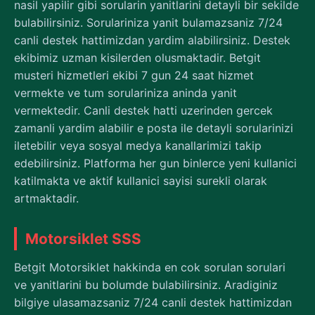
nasil yapilir gibi sorularin yanitlarini detayli bir sekilde
bulabilirsiniz. Sorulariniza yanit bulamazsaniz 7/24
canli destek hattimizdan yardim alabilirsiniz. Destek
ekibimiz uzman kisilerden olusmaktadir. Betgit
musteri hizmetleri ekibi 7 gun 24 saat hizmet
vermekte ve tum sorulariniza aninda yanit
vermektedir. Canli destek hatti uzerinden gercek
zamanli yardim alabilir e posta ile detayli sorularinizi
iletebilir veya sosyal medya kanallarimizi takip
edebilirsiniz. Platforma her gun binlerce yeni kullanici
katilmakta ve aktif kullanici sayisi surekli olarak
artmaktadir.
Motorsiklet SSS
Betgit Motorsiklet hakkinda en cok sorulan sorulari
ve yanitlarini bu bolumde bulabilirsiniz. Aradiginiz
bilgiye ulasamazsaniz 7/24 canli destek hattimizdan