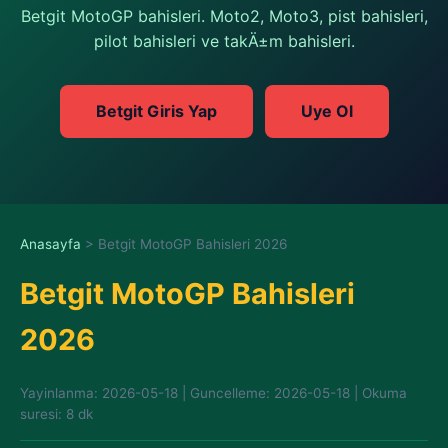
Betgit MotoGP bahisleri. Moto2, Moto3, pist bahisleri,
pilot bahisleri ve takÄ±m bahisleri.
Betgit Giris Yap
Uye Ol
Anasayfa
> Betgit MotoGP Bahisleri 2026
Betgit MotoGP Bahisleri
2026
Yayinlanma: 2026-05-18 | Guncelleme: 2026-05-18 | Okuma
suresi: 8 dk