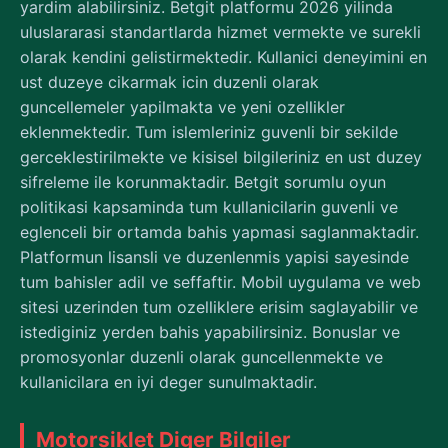
yardim alabilirsiniz. Betgit platformu 2026 yilinda
uluslararasi standartlarda hizmet vermekte ve surekli
olarak kendini gelistirmektedir. Kullanici deneyimini en
ust duzeye cikarmak icin duzenli olarak
guncellemeler yapilmakta ve yeni ozellikler
eklenmektedir. Tum islemleriniz guvenli bir sekilde
gerceklestirilmekte ve kisisel bilgileriniz en ust duzey
sifreleme ile korunmaktadir. Betgit sorumlu oyun
politikasi kapsaminda tum kullanicilarin guvenli ve
eglenceli bir ortamda bahis yapmasi saglanmaktadir.
Platformun lisansli ve duzenlenmis yapisi sayesinde
tum bahisler adil ve seffaftir. Mobil uygulama ve web
sitesi uzerinden tum ozelliklere erisim saglayabilir ve
istediginiz yerden bahis yapabilirsiniz. Bonuslar ve
promosyonlar duzenli olarak guncellenmekte ve
kullanicilara en iyi deger sunulmaktadir.
Motorsiklet Diger Bilgiler