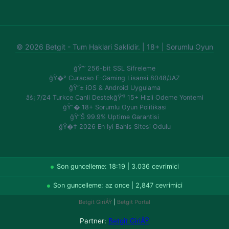
© 2026 Betgit - Tum Haklari Saklidir. | 18+ | Sorumlu Oyun
ğŸ”’ 256-bit SSL Sifreleme
ğŸ�° Curacao E-Gaming Lisansi 8048/JAZ
ğŸ“± iOS & Android Uygulama
âš¡ 7/24 Turkce Canli Destek
ğŸ’³ 15+ Hizli Odeme Yontemi
ğŸ”� 18+ Sorumlu Oyun Politikasi
ğŸ“Š 99.9% Uptime Garantisi
ğŸ�† 2026 En Iyi Bahis Sitesi Odulu
Son guncelleme:
18:19
|
3.036
cevrimici
Son guncelleme:
az once
|
2,847
cevrimici
Betgit GiriÅŸ
|
Betgit Portal
Partner:
Betgit GiriÅŸ