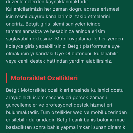
duzenlemelerden kaynaklanmaktadir.
Kullanicilarimizin her zaman dogru adrese erismesi
icin resmi duyuru kanallarimizi takip etmelerini
oneririz. Betgit giris islemi saniyeler icinde
tamamlanmakta ve hesabiniza aninda erisim
saglayabilmektesiniz. Mobil uygulama ile her yerden
kolayca giris yapabilirsiniz. Betgit platformuna uye
olmak icin yukaridaki Uye Ol butonunu kullanabilir
veya canli destek hattindan yardim alabilirsiniz.
Motorsiklet Ozellikleri
Betgit Motorsiklet ozellikleri arasinda kullanici dostu
arayuz hizli islem secenekleri gercek zamanli
guncellemeler ve profesyonel destek hizmetleri
bulunmaktadir. Tum ozellikler web ve mobil uzerinden
erisilebilir durumdadir. Betgit canli bahis bolumu mac
basladiktan sonra bahis yapma imkani sunan dinamik