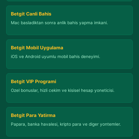
Betgit Canli Bahis
Mac basladiktan sonra anlik bahis yapma imkani.
Betgit Mobil Uygulama
iOS ve Android uyumlu mobil bahis deneyimi.
Betgit VIP Programi
Ozel bonuslar, hizli cekim ve kisisel hesap yoneticisi.
Betgit Para Yatirma
Papara, banka havalesi, kripto para ve diger yontemler.