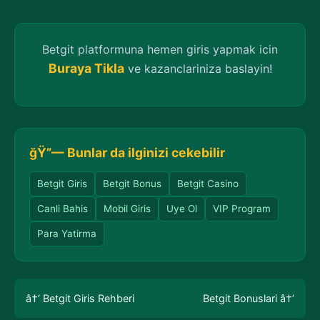
Betgit platformuna hemen giris yapmak icin
Buraya Tikla
ve kazanclariniza baslayin!
ğŸ”— Bunlar da ilginizi cekebilir
Betgit Giris
Betgit Bonus
Betgit Casino
Canli Bahis
Mobil Giris
Uye Ol
VIP Program
Para Yatirma
â†‘ Betgit Giris Rehberi
Betgit Bonuslari â†’