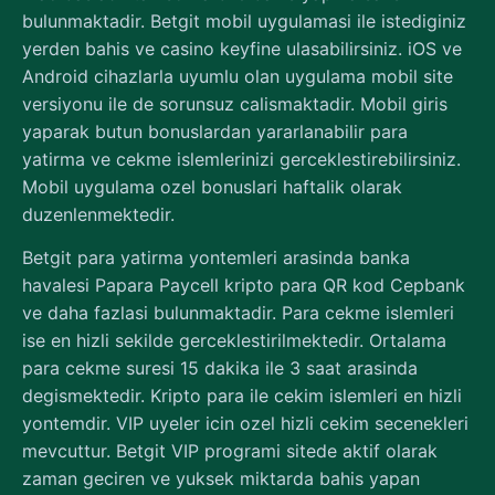
bulunmaktadir. Betgit mobil uygulamasi ile istediginiz
yerden bahis ve casino keyfine ulasabilirsiniz. iOS ve
Android cihazlarla uyumlu olan uygulama mobil site
versiyonu ile de sorunsuz calismaktadir. Mobil giris
yaparak butun bonuslardan yararlanabilir para
yatirma ve cekme islemlerinizi gerceklestirebilirsiniz.
Mobil uygulama ozel bonuslari haftalik olarak
duzenlenmektedir.
Betgit para yatirma yontemleri arasinda banka
havalesi Papara Paycell kripto para QR kod Cepbank
ve daha fazlasi bulunmaktadir. Para cekme islemleri
ise en hizli sekilde gerceklestirilmektedir. Ortalama
para cekme suresi 15 dakika ile 3 saat arasinda
degismektedir. Kripto para ile cekim islemleri en hizli
yontemdir. VIP uyeler icin ozel hizli cekim secenekleri
mevcuttur. Betgit VIP programi sitede aktif olarak
zaman geciren ve yuksek miktarda bahis yapan