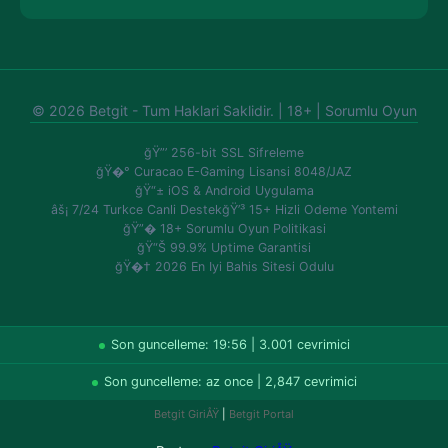
© 2026 Betgit - Tum Haklari Saklidir. | 18+ | Sorumlu Oyun
ğŸ”’ 256-bit SSL Sifreleme
ğŸ�° Curacao E-Gaming Lisansi 8048/JAZ
ğŸ“± iOS & Android Uygulama
âš¡ 7/24 Turkce Canli Destek
ğŸ’³ 15+ Hizli Odeme Yontemi
ğŸ”� 18+ Sorumlu Oyun Politikasi
ğŸ“Š 99.9% Uptime Garantisi
ğŸ�† 2026 En Iyi Bahis Sitesi Odulu
Son guncelleme:
19:56
|
3.001
cevrimici
Son guncelleme:
az once
|
2,847
cevrimici
Betgit GiriÅŸ
|
Betgit Portal