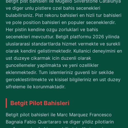
Betgit pist bahisleri ile Mugello Silverstone Catalunya
ve diger unlu pistlere ozel bahis secenekleri
bulabilirsiniz. Pist rekoru bahisleri en hizli tur bahisleri
ve pole position bahisleri en populer seceneklerdir.
Her pistin kendine ozgu zorluklari ve bahis
secenekleri mevcuttur. Betgit platformu 2026 yilinda
uluslararasi standartlarda hizmet vermekte ve surekli
olarak kendini gelistirmektedir. Kullanici deneyimini en
ust duzeye cikarmak icin duzenli olarak
guncellemeler yapilmakta ve yeni ozellikler
eklenmektedir. Tum islemleriniz guvenli bir sekilde
gerceklestirilmekte ve kisisel bilgileriniz en ust duzey
sifreleme ile korunmaktadir.
Betgit Pilot Bahisleri
Betgit pilot bahisleri ile Marc Marquez Francesco
Bagnaia Fabio Quartararo ve diger yildiz pilotlarin