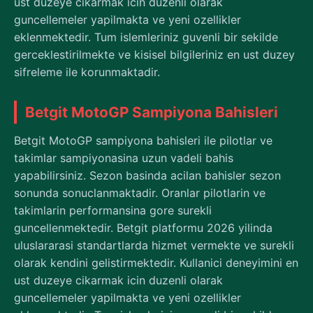
ust duzeye cikarmak icin duzenli olarak
guncellemeler yapilmakta ve yeni ozellikler
eklenmektedir. Tum islemleriniz guvenli bir sekilde
gerceklestirilmekte ve kisisel bilgileriniz en ust duzey
sifreleme ile korunmaktadir.
Betgit MotoGP Sampiyona Bahisleri
Betgit MotoGP sampiyona bahisleri ile pilotlar ve
takimlar sampiyonasina uzun vadeli bahis
yapabilirsiniz. Sezon basinda acilan bahisler sezon
sonunda sonuclanmaktadir. Oranlar pilotlarin ve
takimlarin performansina gore surekli
guncellenmektedir. Betgit platformu 2026 yilinda
uluslararasi standartlarda hizmet vermekte ve surekli
olarak kendini gelistirmektedir. Kullanici deneyimini en
ust duzeye cikarmak icin duzenli olarak
guncellemeler yapilmakta ve yeni ozellikler