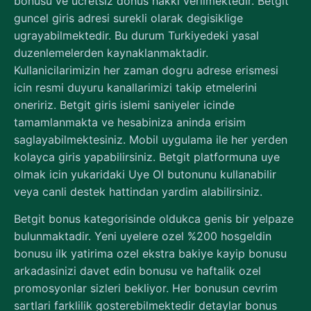
bonusu ve ucretsiz donus hakki verilmektedir. Betgit
guncel giris adresi surekli olarak degisiklige
ugrayabilmektedir. Bu durum Turkiyedeki yasal
duzenlemelerden kaynaklanmaktadir.
Kullanicilarimizin her zaman dogru adrese erismesi
icin resmi duyuru kanallarimizi takip etmelerini
oneririz. Betgit giris islemi saniyeler icinde
tamamlanmakta ve hesabiniza aninda erisim
saglayabilmektesiniz. Mobil uygulama ile her yerden
kolayca giris yapabilirsiniz. Betgit platformuna uye
olmak icin yukaridaki Uye Ol butonunu kullanabilir
veya canli destek hattindan yardim alabilirsiniz.
Betgit bonus kategorisinde oldukca genis bir yelpaze
bulunmaktadir. Yeni uyelere ozel %200 hosgeldin
bonusu ilk yatirima ozel ekstra bakiye kayip bonusu
arkadasinizi davet edin bonusu ve haftalik ozel
promosyonlar sizleri bekliyor. Her bonusun cevrim
sartlari farklilik gosterebilmektedir detaylar bonus