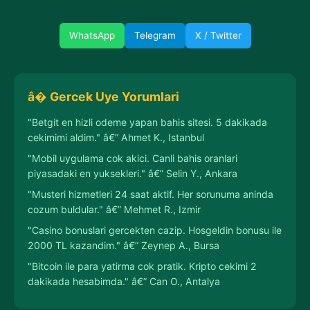
WhatsApp
Telegram
X / Twitter
â­� Gercek Uye Yorumlari
"Betgit en hizli odeme yapan bahis sitesi. 5 dakikada
cekimimi aldim." â€” Ahmet K., Istanbul
"Mobil uygulama cok akici. Canli bahis oranlari
piyasadaki en yuksekleri." â€” Selin Y., Ankara
"Musteri hizmetleri 24 saat aktif. Her sorunuma aninda
cozum buldular." â€” Mehmet R., Izmir
"Casino bonuslari gercekten cazip. Hosgeldin bonusu ile
2000 TL kazandim." â€” Zeynep A., Bursa
"Bitcoin ile para yatirma cok pratik. Kripto cekimi 2
dakikada hesabimda." â€” Can O., Antalya