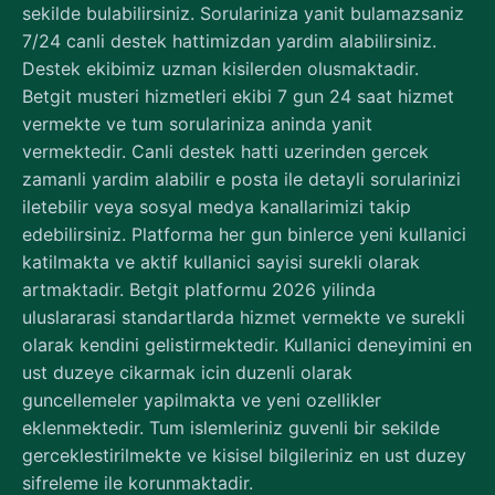
sekilde bulabilirsiniz. Sorulariniza yanit bulamazsaniz
7/24 canli destek hattimizdan yardim alabilirsiniz.
Destek ekibimiz uzman kisilerden olusmaktadir.
Betgit musteri hizmetleri ekibi 7 gun 24 saat hizmet
vermekte ve tum sorulariniza aninda yanit
vermektedir. Canli destek hatti uzerinden gercek
zamanli yardim alabilir e posta ile detayli sorularinizi
iletebilir veya sosyal medya kanallarimizi takip
edebilirsiniz. Platforma her gun binlerce yeni kullanici
katilmakta ve aktif kullanici sayisi surekli olarak
artmaktadir. Betgit platformu 2026 yilinda
uluslararasi standartlarda hizmet vermekte ve surekli
olarak kendini gelistirmektedir. Kullanici deneyimini en
ust duzeye cikarmak icin duzenli olarak
guncellemeler yapilmakta ve yeni ozellikler
eklenmektedir. Tum islemleriniz guvenli bir sekilde
gerceklestirilmekte ve kisisel bilgileriniz en ust duzey
sifreleme ile korunmaktadir.