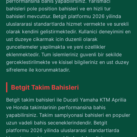
performansina bahis yapabilirsiniz. Yarismaci
bahisleri pole position bahisleri ve en hizli tur
bahisleri mevcuttur. Betgit platformu 2026 yilinda
uluslararasi standartlarda hizmet vermekte ve surekli
olarak kendini gelistirmektedir. Kullanici deneyimini en
ust duzeye cikarmak icin duzenli olarak
guncellemeler yapilmakta ve yeni ozellikler
eklenmektedir. Tum islemleriniz guvenli bir sekilde
gerceklestirilmekte ve kisisel bilgileriniz en ust duzey
sifreleme ile korunmaktadir.
Betgit Takim Bahisleri
Betgit takim bahisleri ile Ducati Yamaha KTM Aprilia
ve Honda takimlarinin performansina bahis
yapabilirsiniz. Takim sampiyonasi bahisleri en populer
uzun vadeli bahis seceneklerindendir. Betgit
platformu 2026 yilinda uluslararasi standartlarda