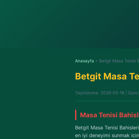
Anasayfa
> Betgit Masa Tenisi B
Betgit Masa Te
Yayinlanma: 2026-05-18 | Gunce
Masa Tenisi Bahisl
Betgit Masa Tenisi Bahisler
en iyi deneyimi sunmak icin 