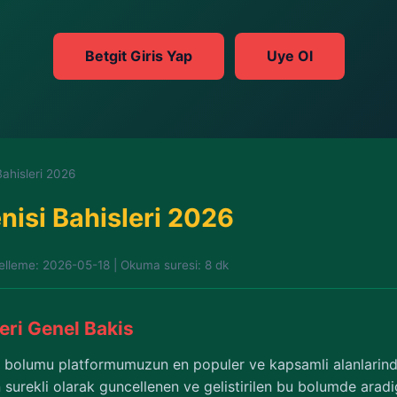
Betgit Giris Yap
Uye Ol
ahisleri 2026
nisi Bahisleri 2026
lleme: 2026-05-18 | Okuma suresi: 8 dk
eri Genel Bakis
i bolumu platformumuzun en populer ve kapsamli alanlarindan
surekli olarak guncellenen ve gelistirilen bu bolumde aradigi