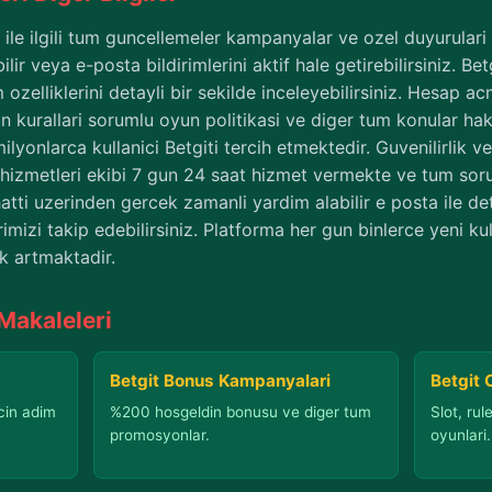
i ile ilgili tum guncellemeler kampanyalar ve ozel duyurulari
ir veya e-posta bildirimlerini aktif hale getirebilirsiniz. Bet
zelliklerini detayli bir sekilde inceleyebilirsiniz. Hesap 
 kurallari sorumlu oyun politikasi ve diger tum konular hak
ilyonlarca kullanici Betgiti tercih etmektedir. Guvenilirlik ve
 hizmetleri ekibi 7 gun 24 saat hizmet vermekte ve tum soru
tti uzerinden gercek zamanli yardim alabilir e posta ile detay
mizi takip edebilirsiniz. Platforma her gun binlerce yeni kul
ak artmaktadir.
 Makaleleri
Betgit Bonus Kampanyalari
Betgit 
icin adim
%200 hosgeldin bonusu ve diger tum
Slot, rul
promosyonlar.
oyunlari.