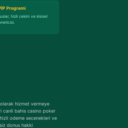
VIP Programi
slar, hizli cekim ve kisisel
neticisi.
ri olarak hizmet vermeye
i canli bahis casino poker
 hizli odeme secenekleri ve
siz donus hakki