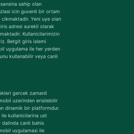
isansina sahip olan
zlasi icin guvenli bir ortam
e cikmaktadir. Yeni uye olan
is adresi surekli olarak
ktadir. Kullanicilarimizin
. Betgit giris islemi
il uygulama ile her yerden
nu kullanabilir veya canli
nekleri gercek zamanli
bil uzerinden erisilebilir
n dinamik bir platformdur.
ile kullanicilarina ust
 dalinda canli bahis
mobil uygulamasi ile