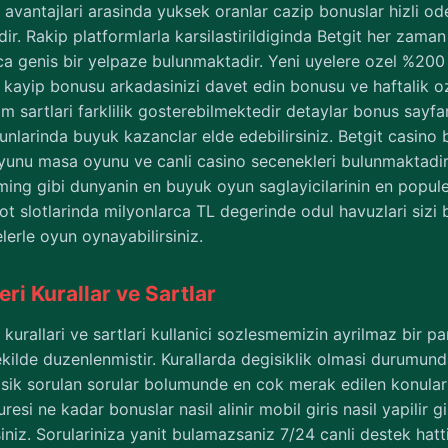
i avantajlari arasinda yuksek oranlar cazip bonuslar hizli 
ir. Rakip platformlarla karsilastirildiginda Betgit her zaman
a genis bir yelpaze bulunmaktadir. Yeni uyelere ozel %200
 kayip bonusu arkadasinizi davet edin bonusu ve haftalik o
m sartlari farklilik gosterebilmektedir detaylar bonus sayfam
yunlarinda buyuk kazanclar elde edebilirsiniz. Betgit casin
oyunu masa oyunu ve canli casino secenekleri bulunmaktadi
ng gibi dunyanin en buyuk oyun saglayicilarinin en populer 
pot slotlarinda milyonlarca TL degerinde odul havuzlari sizi 
erle oyun oynayabilirsiniz.
ri Kurallar ve Sartlar
 kurallari ve sartlari kullanici sozlesmemizin ayrilmaz bir pa
kilde duzenlenmistir. Kurallarda degisiklik olmasi durumund
t sik sorulan sorular bolumunde en cok merak edilen konulari
esi ne kadar bonuslar nasil alinir mobil giris nasil yapilir gib
irsiniz. Sorulariniza yanit bulamazsaniz 7/24 canli destek ha