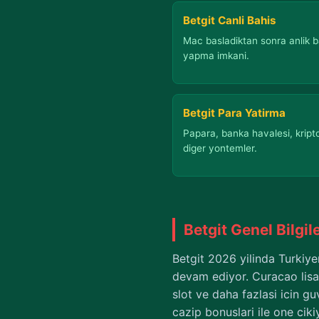
Betgit Canli Bahis
Mac basladiktan sonra anlik b
yapma imkani.
Betgit Para Yatirma
Papara, banka havalesi, kript
diger yontemler.
Betgit Genel Bilgi
Betgit 2026 yilinda Turkiye
devam ediyor. Curacao lisan
slot ve daha fazlasi icin g
cazip bonuslari ile one ci