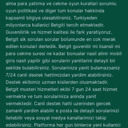
alma para yatirma ve cekme oyun kurallari sorumlu
oyun politikasi ve diger tum konular hakkinda
kapsamli bilgiye ulasabilirsiniz. Turkiyeden
milyonlarca kullanici Betgiti tercih etmektedir.
Guvenilirlik ve hizmet kalitesi ile fark yaratiyoruz.
Betgit sik sorulan sorular bolumunde en cok merak
edilen konulari derledik. Betgit guvenilir mi lisansli mi
para cekme suresi ne kadar bonuslar nasil alinir mobil
giris nasil yapilir gibi sorularin yanitlarini detayli bir
sekilde bulabilirsiniz. Sorulariniza yanit bulamazsaniz
7/24 canli destek hattimizdan yardim alabilirsiniz.
Destek ekibimiz uzman kisilerden olusmaktadir.
Betgit musteri hizmetleri ekibi 7 gun 24 saat hizmet
vermekte ve tum sorulariniza aninda yanit
vermektedir. Canli destek hatti uzerinden gercek
zamanli yardim alabilir e posta ile detayli sorularinizi
iletebilir veya sosyal medya kanallarimizi takip
edebilirsiniz. Platforma her gun binlerce yeni kullanici