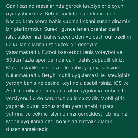
Canli casino masalarinda gercek krupiyelerle oyun
oynayabilirsiniz. Betgit canli bahis bolumu mac
basladiktan sonra bahis yapma imkani sunan dinamik
bir platformdur. Surekli guncellenen oranlar canli
istatistikler hizli bahis secenekleri ve cash out ozelligi
ile kullanicilarina ust duzey bir deneyim
yasatmaktadir. Futbol basketbol tenis voleybol ve
50den fazla spor dalinda canli bahis yapabilirsiniz.
Mac basladiktan sonra bile bahis yapma sansiniz
bulunmaktadir. Betgit mobil uygulamasi ile istediginiz
yerden bahis ve casino keyfine ulasabilirsiniz. iOS ve
Android cihazlarla uyumlu olan uygulama mobil site
versiyonu ile de sorunsuz calismaktadir. Mobil giris
yaparak butun bonuslardan yararlanabilir para
yatirma ve cekme islemlerinizi gerceklestirebilirsiniz.
Mobil uygulama ozel bonuslari haftalik olarak
duzenlenmektedir.