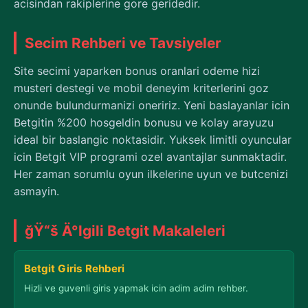
acisindan rakiplerine gore geridedir.
Secim Rehberi ve Tavsiyeler
Site secimi yaparken bonus oranlari odeme hizi
musteri destegi ve mobil deneyim kriterlerini goz
onunde bulundurmanizi oneririz. Yeni baslayanlar icin
Betgitin %200 hosgeldin bonusu ve kolay arayuzu
ideal bir baslangic noktasidir. Yuksek limitli oyuncular
icin Betgit VIP programi ozel avantajlar sunmaktadir.
Her zaman sorumlu oyun ilkelerine uyun ve butcenizi
asmayin.
ğŸ“š Ä°lgili Betgit Makaleleri
Betgit Giris Rehberi
Hizli ve guvenli giris yapmak icin adim adim rehber.