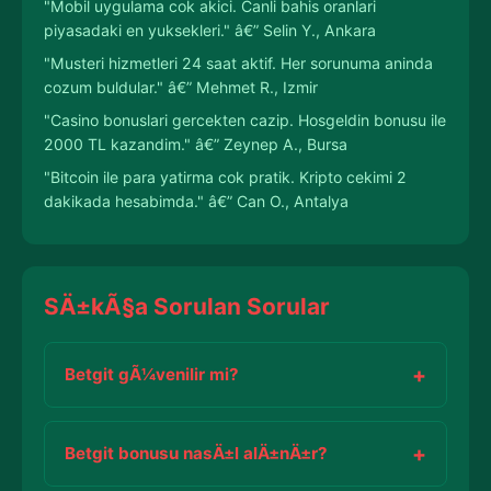
"Mobil uygulama cok akici. Canli bahis oranlari
piyasadaki en yuksekleri." â€” Selin Y., Ankara
"Musteri hizmetleri 24 saat aktif. Her sorunuma aninda
cozum buldular." â€” Mehmet R., Izmir
"Casino bonuslari gercekten cazip. Hosgeldin bonusu ile
2000 TL kazandim." â€” Zeynep A., Bursa
"Bitcoin ile para yatirma cok pratik. Kripto cekimi 2
dakikada hesabimda." â€” Can O., Antalya
SÄ±kÃ§a Sorulan Sorular
Betgit gÃ¼venilir mi?
Betgit bonusu nasÄ±l alÄ±nÄ±r?