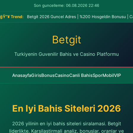
Son guncelleme: 06.08.2026 22:46
ğŸ”¥ Trend:
Betgit 2026 Guncel Adres | %200 Hosgeldin Bonusu | Canli
Betgit
Turkiyenin Guvenilir Bahis ve Casino Platformu
Anasayfa
Giris
Bonus
Casino
Canli Bahis
Spor
Mobil
VIP
En Iyi Bahis Siteleri 2026
2026 yilinin en iyi bahis siteleri siralamasi. Betgit
liderlikte. Karsilastirmali analiz, bonuslar, oranlar ve