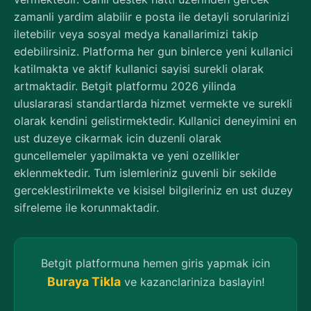
zamanli yardim alabilir e posta ile detayli sorularinizi
iletebilir veya sosyal medya kanallarimizi takip
edebilirsiniz. Platforma her gun binlerce yeni kullanici
katilmakta ve aktif kullanici sayisi surekli olarak
artmaktadir. Betgit platformu 2026 yilinda
uluslararasi standartlarda hizmet vermekte ve surekli
olarak kendini gelistirmektedir. Kullanici deneyimini en
ust duzeye cikarmak icin duzenli olarak
guncellemeler yapilmakta ve yeni ozellikler
eklenmektedir. Tum islemleriniz guvenli bir sekilde
gerceklestirilmekte ve kisisel bilgileriniz en ust duzey
sifreleme ile korunmaktadir.
Betgit platformuna hemen giris yapmak icin
Buraya Tikla
ve kazanclariniza baslayin!