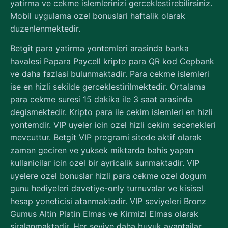
yatirma ve cekme islemlerinizi gerceklestirebilirsiniz.
Mobil uygulama ozel bonuslari haftalik olarak
duzenlenmektedir.
Betgit para yatirma yontemleri arasinda banka
havalesi Papara Paycell kripto para QR kod Cepbank
ve daha fazlasi bulunmaktadir. Para cekme islemleri
ise en hizli sekilde gerceklestirilmektedir. Ortalama
para cekme suresi 15 dakika ile 3 saat arasinda
degismektedir. Kripto para ile cekim islemleri en hizli
yontemdir. VIP uyeler icin ozel hizli cekim secenekleri
mevcuttur. Betgit VIP programi sitede aktif olarak
zaman geciren ve yuksek miktarda bahis yapan
kullanicilar icin ozel bir ayricalik sunmaktadir. VIP
uyelere ozel bonuslar hizli para cekme ozel dogum
gunu hediyeleri davetiye-only turnuvalar ve kisisel
hesap yoneticisi atanmaktadir. VIP seviyeleri Bronz
Gumus Altin Platin Elmas ve Kirmizi Elmas olarak
siralanmaktadir. Her seviye daha buyuk avantajlar