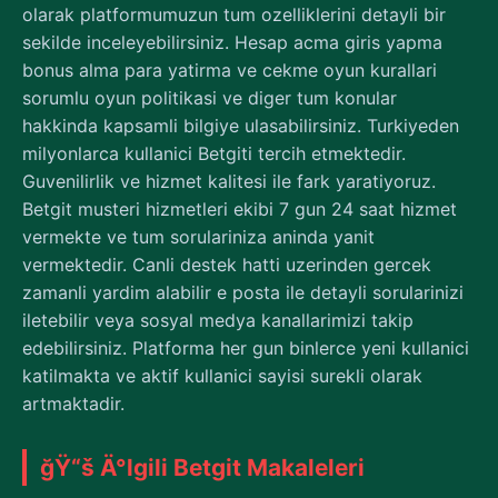
olarak platformumuzun tum ozelliklerini detayli bir
sekilde inceleyebilirsiniz. Hesap acma giris yapma
bonus alma para yatirma ve cekme oyun kurallari
sorumlu oyun politikasi ve diger tum konular
hakkinda kapsamli bilgiye ulasabilirsiniz. Turkiyeden
milyonlarca kullanici Betgiti tercih etmektedir.
Guvenilirlik ve hizmet kalitesi ile fark yaratiyoruz.
Betgit musteri hizmetleri ekibi 7 gun 24 saat hizmet
vermekte ve tum sorulariniza aninda yanit
vermektedir. Canli destek hatti uzerinden gercek
zamanli yardim alabilir e posta ile detayli sorularinizi
iletebilir veya sosyal medya kanallarimizi takip
edebilirsiniz. Platforma her gun binlerce yeni kullanici
katilmakta ve aktif kullanici sayisi surekli olarak
artmaktadir.
ğŸ“š Ä°lgili Betgit Makaleleri