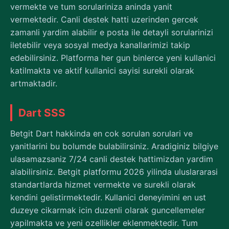
vermekte ve tum sorulariniza aninda yanit
vermektedir. Canli destek hatti uzerinden gercek
zamanli yardim alabilir e posta ile detayli sorularinizi
iletebilir veya sosyal medya kanallarimizi takip
edebilirsiniz. Platforma her gun binlerce yeni kullanici
katilmakta ve aktif kullanici sayisi surekli olarak
artmaktadir.
Dart SSS
Betgit Dart hakkinda en cok sorulan sorulari ve
yanitlarini bu bolumde bulabilirsiniz. Aradiginiz bilgiye
ulasamazsaniz 7/24 canli destek hattimizdan yardim
alabilirsiniz. Betgit platformu 2026 yilinda uluslararasi
standartlarda hizmet vermekte ve surekli olarak
kendini gelistirmektedir. Kullanici deneyimini en ust
duzeye cikarmak icin duzenli olarak guncellemeler
yapilmakta ve yeni ozellikler eklenmektedir. Tum