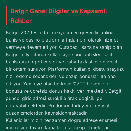
Betgit Genel Bilgiler ve Kapsamli
Rehber
Betgit 2026 yilinda Turkiyenin en guvenilir online
bahis ve casino platformlarindan biri olarak hizmet
vermeye devam ediyor. Curacao lisansina sahip olan
Betgit milyonlarca kullaniciya spor bahisleri canli
bahis casino poker slot ve daha fazlasi icin guvenli
bir ortam sunuyor. Platformun kullanici dostu arayuzu
hizli odeme secenekleri ve cazip bonuslari ile one
cikiyor. Yeni uye olan herkese %200 hosgeldin
bonusu ve ucretsiz donus hakki verilmektedir. Betgit
guncel giris adresi surekli olarak degisiklige
ugrayabilmektedir. Bu durum Turkiyedeki yasal
duzenlemelerden kaynaklanmaktadir.
Kullanicilarimizin her zaman dogru adrese erismesi
icin resmi duyuru kanallarimizi takip etmelerini