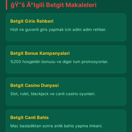
ğŸ“š Ä°lgili Betgit Makaleleri
Betgit Giris Rehberi
Hizli ve guvenli giris yapmak icin adim adim rehber.
Betgit Bonus Kampanyalari
%200 hosgeldin bonusu ve diger tum promosyonlar.
Betgit Casino Dunyasi
Slot, rulet, blackjack ve canli casino oyunlari.
Betgit Canli Bahis
Mac basladiktan sonra anlik bahis yapma imkani.