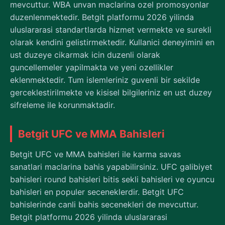
mevcuttur. WBA unvan maclarina ozel promosyonlar
duzenlenmektedir. Betgit platformu 2026 yilinda
uluslararasi standartlarda hizmet vermekte ve surekli
olarak kendini gelistirmektedir. Kullanici deneyimini en
ust duzeye cikarmak icin duzenli olarak
guncellemeler yapilmakta ve yeni ozellikler
eklenmektedir. Tum islemleriniz guvenli bir sekilde
gerceklestirilmekte ve kisisel bilgileriniz en ust duzey
sifreleme ile korunmaktadir.
Betgit UFC ve MMA Bahisleri
Betgit UFC ve MMA bahisleri ile karma savas
sanatlari maclarina bahis yapabilirsiniz. UFC galibiyet
bahisleri round bahisleri bitis sekli bahisleri ve oyuncu
bahisleri en populer seceneklerdir. Betgit UFC
bahislerinde canli bahis secenekleri de mevcuttur.
Betgit platformu 2026 yilinda uluslararasi