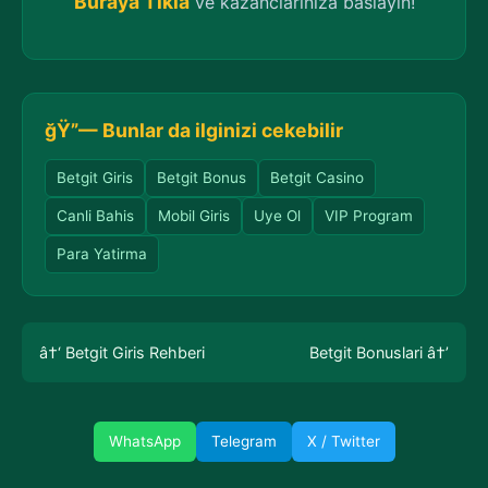
Buraya Tikla
ve kazanclariniza baslayin!
ğŸ”— Bunlar da ilginizi cekebilir
Betgit Giris
Betgit Bonus
Betgit Casino
Canli Bahis
Mobil Giris
Uye Ol
VIP Program
Para Yatirma
â†‘ Betgit Giris Rehberi
Betgit Bonuslari â†’
WhatsApp
Telegram
X / Twitter