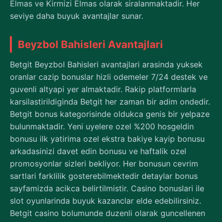
Elmas ve Kirmizi Elmas olarak siralanmaktadir. Her
seviye daha buyuk avantajlar sunar.
Beyzbol Bahisleri Avantajlari
Betgit Beyzbol Bahisleri avantajlari arasinda yuksek
oranlar cazip bonuslar hizli odemeler 7/24 destek ve
guvenli altyapi yer almaktadir. Rakip platformlarla
karsilastirildiginda Betgit her zaman bir adim ondedir.
Betgit bonus kategorisinde oldukca genis bir yelpaze
bulunmaktadir. Yeni uyelere ozel %200 hosgeldin
bonusu ilk yatirima ozel ekstra bakiye kayip bonusu
arkadasinizi davet edin bonusu ve haftalik ozel
promosyonlar sizleri bekliyor. Her bonusun cevrim
sartlari farklilik gosterebilmektedir detaylar bonus
sayfamizda acikca belirtilmistir. Casino bonuslari ile
slot oyunlarinda buyuk kazanclar elde edebilirsiniz.
Betgit casino bolumunde duzenli olarak guncellenen