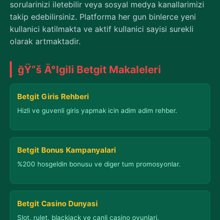
sorularinizi iletebilir veya sosyal medya kanallarimizi
takip edebilirsiniz. Platforma her gun binlerce yeni
kullanici katilmakta ve aktif kullanici sayisi surekli
olarak artmaktadir.
ğŸ“š Ä°lgili Betgit Makaleleri
Betgit Giris Rehberi
Hizli ve guvenli giris yapmak icin adim adim rehber.
Betgit Bonus Kampanyalari
%200 hosgeldin bonusu ve diger tum promosyonlar.
Betgit Casino Dunyasi
Slot, rulet, blackjack ve canli casino oyunlari.