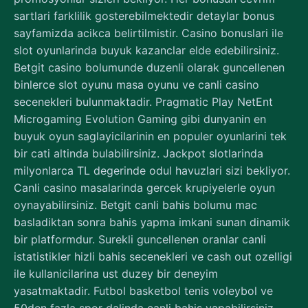
sartlari farklilik gosterebilmektedir detaylar bonus
sayfamizda acikca belirtilmistir. Casino bonuslari ile
slot oyunlarinda buyuk kazanclar elde edebilirsiniz.
Betgit casino bolumunde duzenli olarak guncellenen
binlerce slot oyunu masa oyunu ve canli casino
secenekleri bulunmaktadir. Pragmatic Play NetEnt
Microgaming Evolution Gaming gibi dunyanin en
buyuk oyun saglayicilarinin en populer oyunlarini tek
bir cati altinda bulabilirsiniz. Jackpot slotlarinda
milyonlarca TL degerinde odul havuzlari sizi bekliyor.
Canli casino masalarinda gercek krupiyelerle oyun
oynayabilirsiniz. Betgit canli bahis bolumu mac
basladiktan sonra bahis yapma imkani sunan dinamik
bir platformdur. Surekli guncellenen oranlar canli
istatistikler hizli bahis secenekleri ve cash out ozelligi
ile kullanicilarina ust duzey bir deneyim
yasatmaktadir. Futbol basketbol tenis voleybol ve