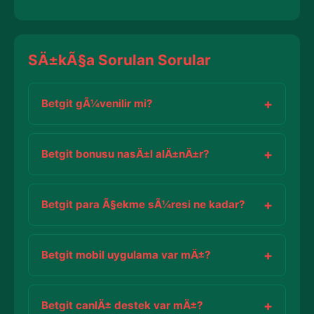
SÄ±kÃ§a Sorulan Sorular
Betgit gÃ¼venilir mi?
Betgit bonusu nasÄ±l alÄ±nÄ±r?
Betgit para Ã§ekme sÃ¼resi ne kadar?
Betgit mobil uygulama var mÄ±?
Betgit canlÄ± destek var mÄ±?