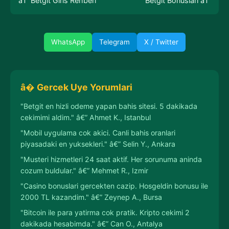
â†‘ Betgit Giris Rehberi
Betgit Bonuslari â†’
WhatsApp
Telegram
X / Twitter
â­� Gercek Uye Yorumlari
"Betgit en hizli odeme yapan bahis sitesi. 5 dakikada
cekimimi aldim." â€” Ahmet K., Istanbul
"Mobil uygulama cok akici. Canli bahis oranlari
piyasadaki en yuksekleri." â€” Selin Y., Ankara
"Musteri hizmetleri 24 saat aktif. Her sorunuma aninda
cozum buldular." â€” Mehmet R., Izmir
"Casino bonuslari gercekten cazip. Hosgeldin bonusu ile
2000 TL kazandim." â€” Zeynep A., Bursa
"Bitcoin ile para yatirma cok pratik. Kripto cekimi 2
dakikada hesabimda." â€” Can O., Antalya