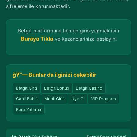
sifreleme ile korunmaktadir.
Betgit platformuna hemen giris yapmak icin
Buraya Tikla
ve kazanclariniza baslayin!
ğŸ”— Bunlar da ilginizi cekebilir
Betgit Giris
Betgit Bonus
Betgit Casino
Canli Bahis
Mobil Giris
Uye Ol
VIP Program
Para Yatirma