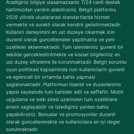
Aradiginiz bilgiye ulasamazsaniz 7/24 canli destek
hattimizdan yardim alabilirsiniz. Betgit platformu
2026 yilinda uluslararasi standartlarda hizmet
vermekte ve surekli olarak kendini gelistirmektedir.
Kullanici deneyimini en ust duzeye cikarmak icin
duzenli olarak guncellemeler yapilmakta ve yeni
ozellikler eklenmektedir. Tum islemleriniz guvenli bir
sekilde gerceklestirilmekte ve kisisel bilgileriniz en
ust duzey sifreleme ile korunmaktadir. Betgit sorumlu
oyun politikasi kapsaminda tum kullanicilarin guvenli
ve eglenceli bir ortamda bahis yapmasi
saglanmaktadir. Platformun lisansli ve duzenlenmis
yapisi sayesinde tum bahisler adil ve seffaftir. Mobil
uygulama ve web sitesi uzerinden tum ozelliklere
erisim saglayabilir ve istediginiz yerden bahis
yapabilirsiniz. Bonuslar ve promosyonlar duzenli
olarak guncellenmekte ve kullanicilara en iyi deger
sunulmaktadir.