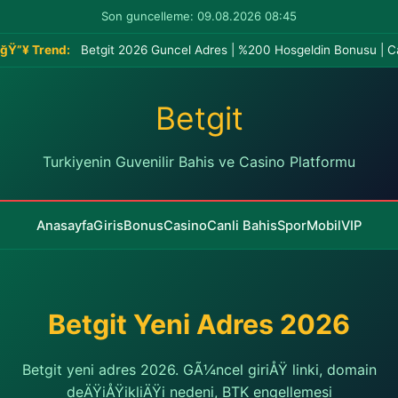
Son guncelleme: 09.08.2026 08:45
ğŸ”¥ Trend:
Betgit 2026 Guncel Adres | %200 Hosgeldin Bonusu | Canli
Betgit
Turkiyenin Guvenilir Bahis ve Casino Platformu
Anasayfa
Giris
Bonus
Casino
Canli Bahis
Spor
Mobil
VIP
Betgit Yeni Adres 2026
Betgit yeni adres 2026. GÃ¼ncel giriÅŸ linki, domain
deÄŸiÅŸikliÄŸi nedeni, BTK engellemesi