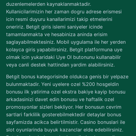
duzenlemelerden kaynaklanmaktadir.
Kullanicilarimizin her zaman dogru adrese erismesi
icin resmi duyuru kanallarimizi takip etmelerini
oneririz. Betgit giris islemi saniyeler icinde
tamamlanmakta ve hesabiniza aninda erisim
saglayabilmektesiniz. Mobil uygulama ile her yerden
kolayca giris yapabilirsiniz. Betgit platformuna uye
olmak icin yukaridaki Uye Ol butonunu kullanabilir
veya canli destek hattindan yardim alabilirsiniz.
Betgit bonus kategorisinde oldukca genis bir yelpaze
bulunmaktadir. Yeni uyelere ozel %200 hosgeldin
bonusu ilk yatirima ozel ekstra bakiye kayip bonusu
arkadasinizi davet edin bonusu ve haftalik ozel
promosyonlar sizleri bekliyor. Her bonusun cevrim
sartlari farklilik gosterebilmektedir detaylar bonus
sayfamizda acikca belirtilmistir. Casino bonuslari ile
slot oyunlarinda buyuk kazanclar elde edebilirsiniz.