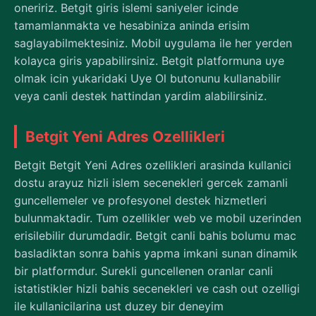
oneririz. Betgit giris islemi saniyeler icinde
tamamlanmakta ve hesabiniza aninda erisim
saglayabilmektesiniz. Mobil uygulama ile her yerden
kolayca giris yapabilirsiniz. Betgit platformuna uye
olmak icin yukaridaki Uye Ol butonunu kullanabilir
veya canli destek hattindan yardim alabilirsiniz.
Betgit Yeni Adres Ozellikleri
Betgit Betgit Yeni Adres ozellikleri arasinda kullanici
dostu arayuz hizli islem secenekleri gercek zamanli
guncellemeler ve profesyonel destek hizmetleri
bulunmaktadir. Tum ozellikler web ve mobil uzerinden
erisilebilir durumdadir. Betgit canli bahis bolumu mac
basladiktan sonra bahis yapma imkani sunan dinamik
bir platformdur. Surekli guncellenen oranlar canli
istatistikler hizli bahis secenekleri ve cash out ozelligi
ile kullanicilarina ust duzey bir deneyim