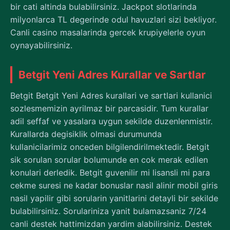
bir cati altinda bulabilirsiniz. Jackpot slotlarinda
milyonlarca TL degerinde odul havuzlari sizi bekliyor.
Canli casino masalarinda gercek krupiyelerle oyun
oynayabilirsiniz.
Betgit Yeni Adres Kurallar ve Sartlar
Betgit Betgit Yeni Adres kurallari ve sartlari kullanici
sozlesmemizin ayrilmaz bir parcasidir. Tum kurallar
adil seffaf ve yasalara uygun sekilde duzenlenmistir.
Kurallarda degisiklik olmasi durumunda
kullanicilarimiz onceden bilgilendirilmektedir. Betgit
sik sorulan sorular bolumunde en cok merak edilen
konulari derledik. Betgit guvenilir mi lisansli mi para
cekme suresi ne kadar bonuslar nasil alinir mobil giris
nasil yapilir gibi sorularin yanitlarini detayli bir sekilde
bulabilirsiniz. Sorulariniza yanit bulamazsaniz 7/24
canli destek hattimizdan yardim alabilirsiniz. Destek