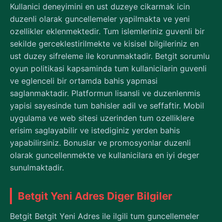
Kullanici deneyimini en ust duzeye cikarmak icin
duzenli olarak guncellemeler yapilmakta ve yeni
ozellikler eklenmektedir. Tum islemleriniz guvenli bir
sekilde gerceklestirilmekte ve kisisel bilgileriniz en
ust duzey sifreleme ile korunmaktadir. Betgit sorumlu
oyun politikasi kapsaminda tum kullanicilarin guvenli
ve eglenceli bir ortamda bahis yapmasi
saglanmaktadir. Platformun lisansli ve duzenlenmis
yapisi sayesinde tum bahisler adil ve seffaftir. Mobil
uygulama ve web sitesi uzerinden tum ozelliklere
erisim saglayabilir ve istediginiz yerden bahis
yapabilirsiniz. Bonuslar ve promosyonlar duzenli
olarak guncellenmekte ve kullanicilara en iyi deger
sunulmaktadir.
Betgit Yeni Adres Diger Bilgiler
Betgit Betgit Yeni Adres ile ilgili tum guncellemeler