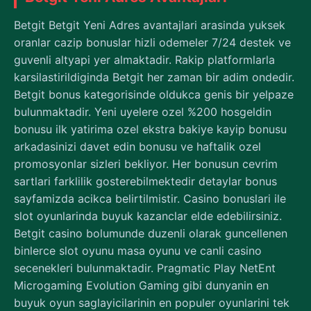
Betgit Betgit Yeni Adres avantajlari arasinda yuksek
oranlar cazip bonuslar hizli odemeler 7/24 destek ve
guvenli altyapi yer almaktadir. Rakip platformlarla
karsilastirildiginda Betgit her zaman bir adim ondedir.
Betgit bonus kategorisinde oldukca genis bir yelpaze
bulunmaktadir. Yeni uyelere ozel %200 hosgeldin
bonusu ilk yatirima ozel ekstra bakiye kayip bonusu
arkadasinizi davet edin bonusu ve haftalik ozel
promosyonlar sizleri bekliyor. Her bonusun cevrim
sartlari farklilik gosterebilmektedir detaylar bonus
sayfamizda acikca belirtilmistir. Casino bonuslari ile
slot oyunlarinda buyuk kazanclar elde edebilirsiniz.
Betgit casino bolumunde duzenli olarak guncellenen
binlerce slot oyunu masa oyunu ve canli casino
secenekleri bulunmaktadir. Pragmatic Play NetEnt
Microgaming Evolution Gaming gibi dunyanin en
buyuk oyun saglayicilarinin en populer oyunlarini tek