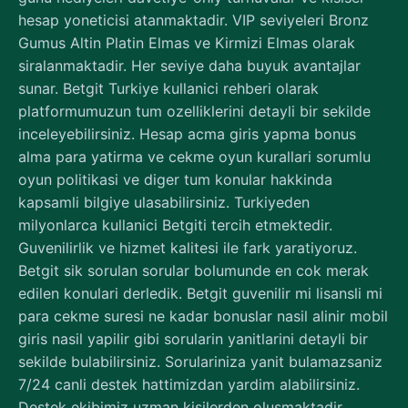
hesap yoneticisi atanmaktadir. VIP seviyeleri Bronz
Gumus Altin Platin Elmas ve Kirmizi Elmas olarak
siralanmaktadir. Her seviye daha buyuk avantajlar
sunar. Betgit Turkiye kullanici rehberi olarak
platformumuzun tum ozelliklerini detayli bir sekilde
inceleyebilirsiniz. Hesap acma giris yapma bonus
alma para yatirma ve cekme oyun kurallari sorumlu
oyun politikasi ve diger tum konular hakkinda
kapsamli bilgiye ulasabilirsiniz. Turkiyeden
milyonlarca kullanici Betgiti tercih etmektedir.
Guvenilirlik ve hizmet kalitesi ile fark yaratiyoruz.
Betgit sik sorulan sorular bolumunde en cok merak
edilen konulari derledik. Betgit guvenilir mi lisansli mi
para cekme suresi ne kadar bonuslar nasil alinir mobil
giris nasil yapilir gibi sorularin yanitlarini detayli bir
sekilde bulabilirsiniz. Sorulariniza yanit bulamazsaniz
7/24 canli destek hattimizdan yardim alabilirsiniz.
Destek ekibimiz uzman kisilerden olusmaktadir.