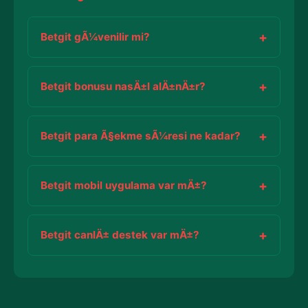
Betgit gÃ¼venilir mi?
Betgit bonusu nasÄ±l alÄ±nÄ±r?
Betgit para Ã§ekme sÃ¼resi ne kadar?
Betgit mobil uygulama var mÄ±?
Betgit canlÄ± destek var mÄ±?