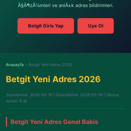
Ã§Ã¶zÃ¼mleri ve anlÄ±k adres bildirimleri.
Betgit Giris Yap
Uye Ol
Anasayfa
> Betgit Yeni Adres 2026
Betgit Yeni Adres 2026
Yayinlanma: 2026-05-18 | Guncelleme: 2026-05-18 | Okuma
suresi: 8 dk
Betgit Yeni Adres Genel Bakis