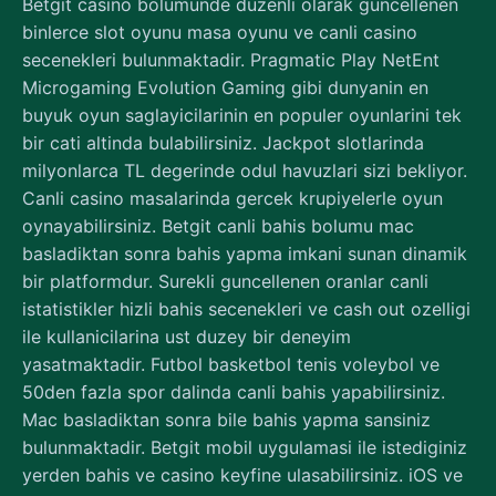
Betgit casino bolumunde duzenli olarak guncellenen
binlerce slot oyunu masa oyunu ve canli casino
secenekleri bulunmaktadir. Pragmatic Play NetEnt
Microgaming Evolution Gaming gibi dunyanin en
buyuk oyun saglayicilarinin en populer oyunlarini tek
bir cati altinda bulabilirsiniz. Jackpot slotlarinda
milyonlarca TL degerinde odul havuzlari sizi bekliyor.
Canli casino masalarinda gercek krupiyelerle oyun
oynayabilirsiniz. Betgit canli bahis bolumu mac
basladiktan sonra bahis yapma imkani sunan dinamik
bir platformdur. Surekli guncellenen oranlar canli
istatistikler hizli bahis secenekleri ve cash out ozelligi
ile kullanicilarina ust duzey bir deneyim
yasatmaktadir. Futbol basketbol tenis voleybol ve
50den fazla spor dalinda canli bahis yapabilirsiniz.
Mac basladiktan sonra bile bahis yapma sansiniz
bulunmaktadir. Betgit mobil uygulamasi ile istediginiz
yerden bahis ve casino keyfine ulasabilirsiniz. iOS ve