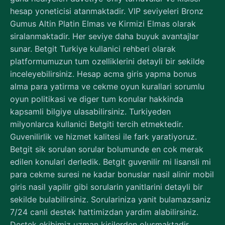
hesap yoneticisi atanmaktadir. VIP seviyeleri Bronz
Gumus Altin Platin Elmas ve Kirmizi Elmas olarak
siralanmaktadir. Her seviye daha buyuk avantajlar
sunar. Betgit Turkiye kullanici rehberi olarak
platformumuzun tum ozelliklerini detayli bir sekilde
inceleyebilirsiniz. Hesap acma giris yapma bonus
alma para yatirma ve cekme oyun kurallari sorumlu
oyun politikasi ve diger tum konular hakkinda
kapsamli bilgiye ulasabilirsiniz. Turkiyeden
milyonlarca kullanici Betgiti tercih etmektedir.
Guvenilirlik ve hizmet kalitesi ile fark yaratiyoruz.
Betgit sik sorulan sorular bolumunde en cok merak
edilen konulari derledik. Betgit guvenilir mi lisansli mi
para cekme suresi ne kadar bonuslar nasil alinir mobil
giris nasil yapilir gibi sorularin yanitlarini detayli bir
sekilde bulabilirsiniz. Sorulariniza yanit bulamazsaniz
7/24 canli destek hattimizdan yardim alabilirsiniz.
Destek ekibimiz uzman kisilerden olusmaktadir.