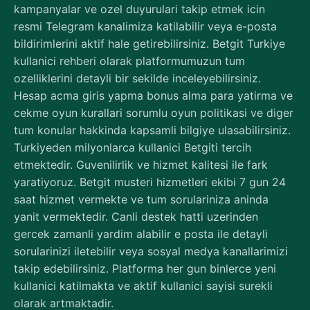
kampanyalar ve ozel duyurulari takip etmek icin
resmi Telegram kanalimiza katilabilir veya e-posta
bildirimlerini aktif hale getirebilirsiniz. Betgit Turkiye
kullanici rehberi olarak platformumuzun tum
ozelliklerini detayli bir sekilde inceleyebilirsiniz.
Hesap acma giris yapma bonus alma para yatirma ve
cekme oyun kurallari sorumlu oyun politikasi ve diger
tum konular hakkinda kapsamli bilgiye ulasabilirsiniz.
Turkiyeden milyonlarca kullanici Betgiti tercih
etmektedir. Guvenilirlik ve hizmet kalitesi ile fark
yaratiyoruz. Betgit musteri hizmetleri ekibi 7 gun 24
saat hizmet vermekte ve tum sorulariniza aninda
yanit vermektedir. Canli destek hatti uzerinden
gercek zamanli yardim alabilir e posta ile detayli
sorularinizi iletebilir veya sosyal medya kanallarimizi
takip edebilirsiniz. Platforma her gun binlerce yeni
kullanici katilmakta ve aktif kullanici sayisi surekli
olarak artmaktadir.