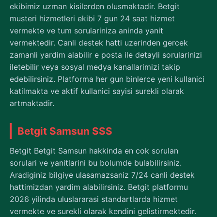
ekibimiz uzman kisilerden olusmaktadir. Betgit
musteri hizmetleri ekibi 7 gun 24 saat hizmet
vermekte ve tum sorulariniza aninda yanit
vermektedir. Canli destek hatti uzerinden gercek
zamanli yardim alabilir e posta ile detayli sorularinizi
iletebilir veya sosyal medya kanallarimizi takip
edebilirsiniz. Platforma her gun binlerce yeni kullanici
katilmakta ve aktif kullanici sayisi surekli olarak
artmaktadir.
Betgit Samsun SSS
Betgit Betgit Samsun hakkinda en cok sorulan
sorulari ve yanitlarini bu bolumde bulabilirsiniz.
Aradiginiz bilgiye ulasamazsaniz 7/24 canli destek
hattimizdan yardim alabilirsiniz. Betgit platformu
2026 yilinda uluslararasi standartlarda hizmet
vermekte ve surekli olarak kendini gelistirmektedir.