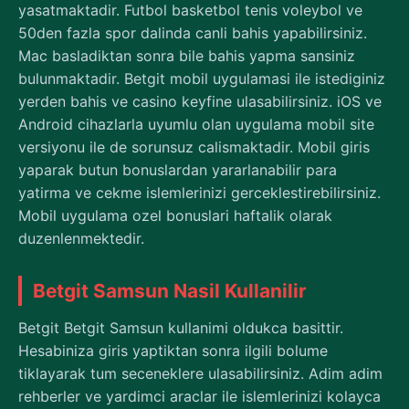
yasatmaktadir. Futbol basketbol tenis voleybol ve
50den fazla spor dalinda canli bahis yapabilirsiniz.
Mac basladiktan sonra bile bahis yapma sansiniz
bulunmaktadir. Betgit mobil uygulamasi ile istediginiz
yerden bahis ve casino keyfine ulasabilirsiniz. iOS ve
Android cihazlarla uyumlu olan uygulama mobil site
versiyonu ile de sorunsuz calismaktadir. Mobil giris
yaparak butun bonuslardan yararlanabilir para
yatirma ve cekme islemlerinizi gerceklestirebilirsiniz.
Mobil uygulama ozel bonuslari haftalik olarak
duzenlenmektedir.
Betgit Samsun Nasil Kullanilir
Betgit Betgit Samsun kullanimi oldukca basittir.
Hesabiniza giris yaptiktan sonra ilgili bolume
tiklayarak tum seceneklere ulasabilirsiniz. Adim adim
rehberler ve yardimci araclar ile islemlerinizi kolayca