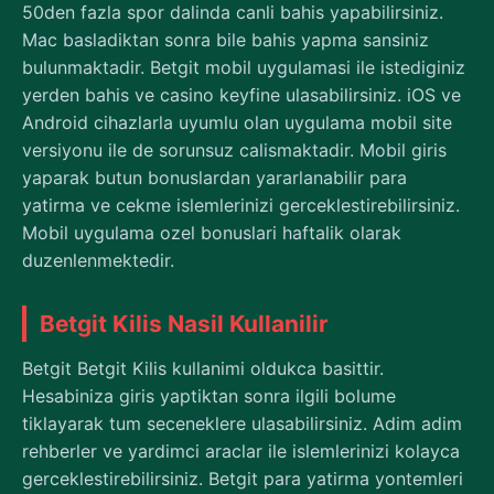
50den fazla spor dalinda canli bahis yapabilirsiniz.
Mac basladiktan sonra bile bahis yapma sansiniz
bulunmaktadir. Betgit mobil uygulamasi ile istediginiz
yerden bahis ve casino keyfine ulasabilirsiniz. iOS ve
Android cihazlarla uyumlu olan uygulama mobil site
versiyonu ile de sorunsuz calismaktadir. Mobil giris
yaparak butun bonuslardan yararlanabilir para
yatirma ve cekme islemlerinizi gerceklestirebilirsiniz.
Mobil uygulama ozel bonuslari haftalik olarak
duzenlenmektedir.
Betgit Kilis Nasil Kullanilir
Betgit Betgit Kilis kullanimi oldukca basittir.
Hesabiniza giris yaptiktan sonra ilgili bolume
tiklayarak tum seceneklere ulasabilirsiniz. Adim adim
rehberler ve yardimci araclar ile islemlerinizi kolayca
gerceklestirebilirsiniz. Betgit para yatirma yontemleri