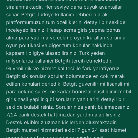
siralanmaktadir. Her seviye daha buyuk avantajlar
sunar. Betgit Turkiye kullanici rehberi olarak
platformumuzun tum ozelliklerini detayli bir sekilde
inceleyebilirsiniz. Hesap acma giris yapma bonus
alma para yatirma ve cekme oyun kurallari sorumlu
oyun politikasi ve diger tum konular hakkinda
kapsamli bilgiye ulasabilirsiniz. Turkiyeden
milyonlarca kullanici Betgiti tercih etmektedir.
Guvenilirlik ve hizmet kalitesi ile fark yaratiyoruz.
Betgit sik sorulan sorular bolumunde en cok merak
edilen konulari derledik. Betgit guvenilir mi lisansli mi
para cekme suresi ne kadar bonuslar nasil alinir mobil
giris nasil yapilir gibi sorularin yanitlarini detayli bir
sekilde bulabilirsiniz. Sorulariniza yanit bulamazsaniz
7/24 canli destek hattimizdan yardim alabilirsiniz.
Destek ekibimiz uzman kisilerden olusmaktadir.
Betgit musteri hizmetleri ekibi 7 gun 24 saat hizmet
vermekte ve tum sorulariniza aninda yanit