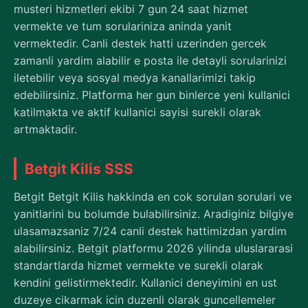
musteri hizmetleri ekibi 7 gun 24 saat hizmet
vermekte ve tum sorulariniza aninda yanit
vermektedir. Canli destek hatti uzerinden gercek
zamanli yardim alabilir e posta ile detayli sorularinizi
iletebilir veya sosyal medya kanallarimizi takip
edebilirsiniz. Platforma her gun binlerce yeni kullanici
katilmakta ve aktif kullanici sayisi surekli olarak
artmaktadir.
Betgit Kilis SSS
Betgit Betgit Kilis hakkinda en cok sorulan sorulari ve
yanitlarini bu bolumde bulabilirsiniz. Aradiginiz bilgiye
ulasamazsaniz 7/24 canli destek hattimizdan yardim
alabilirsiniz. Betgit platformu 2026 yilinda uluslararasi
standartlarda hizmet vermekte ve surekli olarak
kendini gelistirmektedir. Kullanici deneyimini en ust
duzeye cikarmak icin duzenli olarak guncellemeler