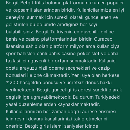
Betgit Betgit Kilis bolumu platformumuzun en populer
ve kapsamli alanlarindan biridir. Kullanicilarimiza en iyi
deneyimi sunmak icin surekli olarak guncellenen ve
gelistirilen bu bolumde aradiginiz her seyi
bulabilirsiniz. Betgit Turkiyenin en guvenilir online
bahis ve casino platformlarindan biridir. Curacao
lisansina sahip olan platform milyonlarca kullaniciya
spor bahisleri canli bahis casino poker slot ve daha
fazlasi icin guvenli bir ortam sunmaktadir. Kullanici
dostu arayuzu hizli odeme secenekleri ve cazip
bonuslari ile one cikmaktadir. Yeni uye olan herkese
%200 hosgeldin bonusu ve ucretsiz donus hakki
verilmektedir. Betgit guncel giris adresi surekli olarak
degisiklige ugrayabilmektedir. Bu durum Turkiyedeki
yasal duzenlemelerden kaynaklanmaktadir.
Kullanicilarimizin her zaman dogru adrese erismesi
icin resmi duyuru kanallarimizi takip etmelerini
oneririz. Betgit giris islemi saniyeler icinde