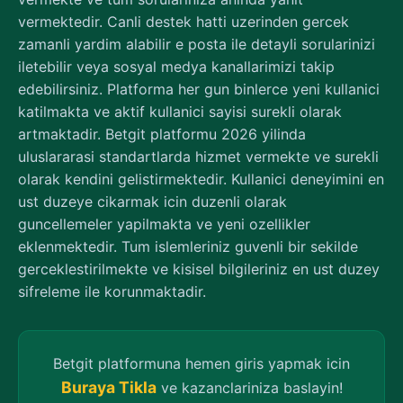
vermektedir. Canli destek hatti uzerinden gercek
zamanli yardim alabilir e posta ile detayli sorularinizi
iletebilir veya sosyal medya kanallarimizi takip
edebilirsiniz. Platforma her gun binlerce yeni kullanici
katilmakta ve aktif kullanici sayisi surekli olarak
artmaktadir. Betgit platformu 2026 yilinda
uluslararasi standartlarda hizmet vermekte ve surekli
olarak kendini gelistirmektedir. Kullanici deneyimini en
ust duzeye cikarmak icin duzenli olarak
guncellemeler yapilmakta ve yeni ozellikler
eklenmektedir. Tum islemleriniz guvenli bir sekilde
gerceklestirilmekte ve kisisel bilgileriniz en ust duzey
sifreleme ile korunmaktadir.
Betgit platformuna hemen giris yapmak icin
Buraya Tikla
ve kazanclariniza baslayin!