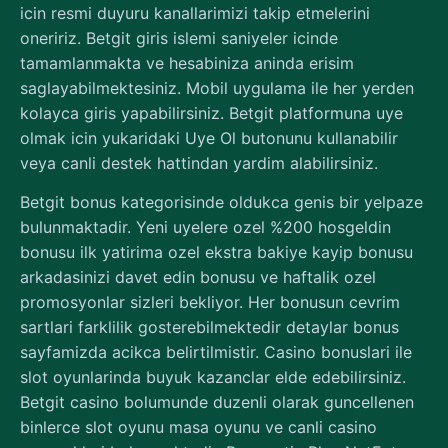
icin resmi duyuru kanallarimizi takip etmelerini
oneririz. Betgit giris islemi saniyeler icinde
tamamlanmakta ve hesabiniza aninda erisim
saglayabilmektesiniz. Mobil uygulama ile her yerden
kolayca giris yapabilirsiniz. Betgit platformuna uye
olmak icin yukaridaki Uye Ol butonunu kullanabilir
veya canli destek hattindan yardim alabilirsiniz.
Betgit bonus kategorisinde oldukca genis bir yelpaze
bulunmaktadir. Yeni uyelere ozel %200 hosgeldin
bonusu ilk yatirima ozel ekstra bakiye kayip bonusu
arkadasinizi davet edin bonusu ve haftalik ozel
promosyonlar sizleri bekliyor. Her bonusun cevrim
sartlari farklilik gosterebilmektedir detaylar bonus
sayfamizda acikca belirtilmistir. Casino bonuslari ile
slot oyunlarinda buyuk kazanclar elde edebilirsiniz.
Betgit casino bolumunde duzenli olarak guncellenen
binlerce slot oyunu masa oyunu ve canli casino