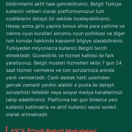
bildirimlerini aktif hale getirebilirsiniz. Betgit Turkiye
kullanici rehberi olarak platformumuzun tum
ozelliklerini detayli bir sekilde inceleyebilirsiniz.
Hesap acma giris yapma bonus alma para yatirma ve
cekme oyun kurallari sorumlu oyun politikasi ve diger
tum konular hakkinda kapsamli bilgiye ulasabilirsiniz.
Turkiyeden milyonlarca kullanici Betgiti tercih
etmektedir. Guvenilirlik ve hizmet kalitesi ile fark
yaratiyoruz. Betgit musteri hizmetleri ekibi 7 gun 24
saat hizmet vermekte ve tum sorulariniza aninda
yanit vermektedir. Canli destek hatti uzerinden
gercek zamanli yardim alabilir e posta ile detayli
sorularinizi iletebilir veya sosyal medya kanallarimizi
takip edebilirsiniz. Platforma her gun binlerce yeni
kullanici katilmakta ve aktif kullanici sayisi surekli
olarak artmaktadir.
ğŸ“š Ä°lgili Betgit Makaleleri