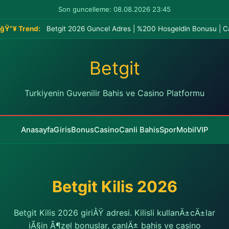
Son guncelleme: 08.08.2026 23:45
ğŸ”¥ Trend:
Betgit 2026 Guncel Adres | %200 Hosgeldin Bonusu | Canli
Betgit
Turkiyenin Guvenilir Bahis ve Casino Platformu
Anasayfa
Giris
Bonus
Casino
Canli Bahis
Spor
Mobil
VIP
Betgit Kilis 2026
Betgit Kilis 2026 giriÅŸ adresi. Kilisli kullanÄ±cÄ±lar
iÃ§in Ã¶zel bonuslar, canlÄ± bahis ve casino