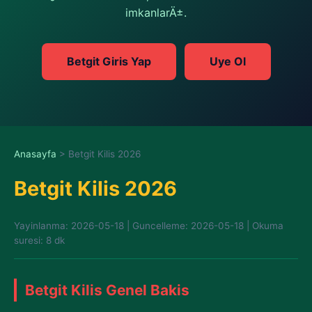
imkanlarÄ±.
Betgit Giris Yap
Uye Ol
Anasayfa
> Betgit Kilis 2026
Betgit Kilis 2026
Yayinlanma: 2026-05-18 | Guncelleme: 2026-05-18 | Okuma
suresi: 8 dk
Betgit Kilis Genel Bakis