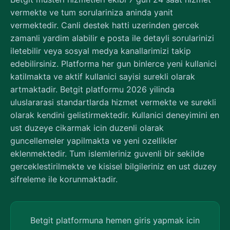
vermekte ve tum sorulariniza aninda yanit
vermektedir. Canli destek hatti uzerinden gercek
zamanli yardim alabilir e posta ile detayli sorularinizi
iletebilir veya sosyal medya kanallarimizi takip
edebilirsiniz. Platforma her gun binlerce yeni kullanici
katilmakta ve aktif kullanici sayisi surekli olarak
artmaktadir. Betgit platformu 2026 yilinda
uluslararasi standartlarda hizmet vermekte ve surekli
olarak kendini gelistirmektedir. Kullanici deneyimini en
ust duzeye cikarmak icin duzenli olarak
guncellemeler yapilmakta ve yeni ozellikler
eklenmektedir. Tum islemleriniz guvenli bir sekilde
gerceklestirilmekte ve kisisel bilgileriniz en ust duzey
sifreleme ile korunmaktadir.
Betgit platformuna hemen giris yapmak icin