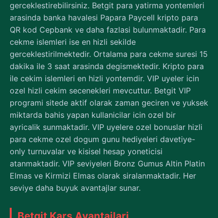
gerceklestirebilirsiniz. Betgit para yatirma yontemleri
arasinda banka havalesi Papara Paycell kripto para
QR kod Cepbank ve daha fazlasi bulunmaktadir. Para
cekme islemleri ise en hizli sekilde
gerceklestirilmektedir. Ortalama para cekme suresi 15
dakika ile 3 saat arasinda degismektedir. Kripto para
ile cekim islemleri en hizli yontemdir. VIP uyeler icin
ozel hizli cekim secenekleri mevcuttur. Betgit VIP
programi sitede aktif olarak zaman geciren ve yuksek
miktarda bahis yapan kullanicilar icin ozel bir
ayricalik sunmaktadir. VIP uyelere ozel bonuslar hizli
para cekme ozel dogum gunu hediyeleri davetiye-
only turnuvalar ve kisisel hesap yoneticisi
atanmaktadir. VIP seviyeleri Bronz Gumus Altin Platin
Elmas ve Kirmizi Elmas olarak siralanmaktadir. Her
seviye daha buyuk avantajlar sunar.
Betgit Kars Avantajlari