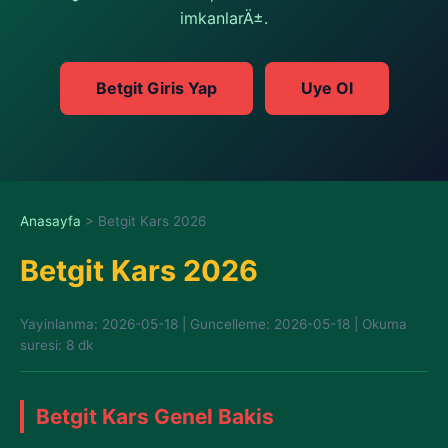
imkanlarÄ±.
Betgit Giris Yap
Uye Ol
Anasayfa
> Betgit Kars 2026
Betgit Kars 2026
Yayinlanma: 2026-05-18 | Guncelleme: 2026-05-18 | Okuma
suresi: 8 dk
Betgit Kars Genel Bakis