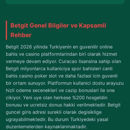
Betgit Genel Bilgiler ve Kapsamli
Rehber
Betgit 2026 yilinda Turkiyenin en guvenilir online
bahis ve casino platformlarindan biri olarak hizmet
vermeye devam ediyor. Curacao lisansina sahip olan
Betgit milyonlarca kullaniciya spor bahisleri canli
bahis casino poker slot ve daha fazlasi icin guvenli
bir ortam sunuyor. Platformun kullanici dostu arayuzu
hizli odeme secenekleri ve cazip bonuslari ile one
cikiyor. Yeni uye olan herkese %200 hosgeldin
bonusu ve ucretsiz donus hakki verilmektedir. Betgit
guncel giris adresi surekli olarak degisiklige
ugrayabilmektedir. Bu durum Turkiyedeki yasal
duzenlemelerden kaynaklanmaktadir.