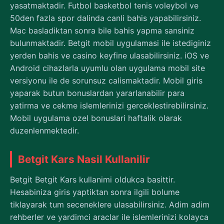
yasatmaktadir. Futbol basketbol tenis voleybol ve
50den fazla spor dalinda canli bahis yapabilirsiniz.
Mac basladiktan sonra bile bahis yapma sansiniz
bulunmaktadir. Betgit mobil uygulamasi ile istediginiz
yerden bahis ve casino keyfine ulasabilirsiniz. iOS ve
Android cihazlarla uyumlu olan uygulama mobil site
versiyonu ile de sorunsuz calismaktadir. Mobil giris
yaparak butun bonuslardan yararlanabilir para
yatirma ve cekme islemlerinizi gerceklestirebilirsiniz.
Mobil uygulama ozel bonuslari haftalik olarak
duzenlenmektedir.
Betgit Kars Nasil Kullanilir
Betgit Betgit Kars kullanimi oldukca basittir.
Hesabiniza giris yaptiktan sonra ilgili bolume
tiklayarak tum seceneklere ulasabilirsiniz. Adim adim
rehberler ve yardimci araclar ile islemlerinizi kolayca