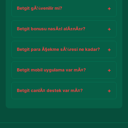
Betgit gÃ¼venilir mi?
Betgit bonusu nasÄ±l alÄ±nÄ±r?
Betgit para Ã§ekme sÃ¼resi ne kadar?
Betgit mobil uygulama var mÄ±?
Betgit canlÄ± destek var mÄ±?