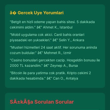
â­� Gercek Uye Yorumlari
"Betgit en hizli odeme yapan bahis sitesi. 5 dakikada
cekimimi aldim." â€” Ahmet K., Istanbul
"Mobil uygulama cok akici. Canli bahis oranlari
piyasadaki en yuksekleri." â€” Selin Y., Ankara
"Musteri hizmetleri 24 saat aktif. Her sorunuma aninda
cozum buldular." â€” Mehmet R., Izmir
"Casino bonuslari gercekten cazip. Hosgeldin bonusu ile
2000 TL kazandim." â€” Zeynep A., Bursa
"Bitcoin ile para yatirma cok pratik. Kripto cekimi 2
dakikada hesabimda." â€” Can O., Antalya
SÄ±kÃ§a Sorulan Sorular