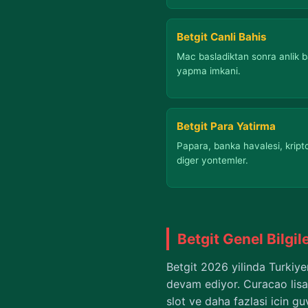
Betgit Canli Bahis
Mac basladiktan sonra anlik b
yapma imkani.
Betgit Para Yatirma
Papara, banka havalesi, kript
diger yontemler.
Betgit Genel Bilgi
Betgit 2026 yilinda Turkiye
devam ediyor. Curacao lisan
slot ve daha fazlasi icin g