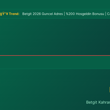
ğŸ”¥ Trend:
Betgit 2026 Guncel Adres | %200 Hosgeldin Bonusu | Canli
Betgit Kahr