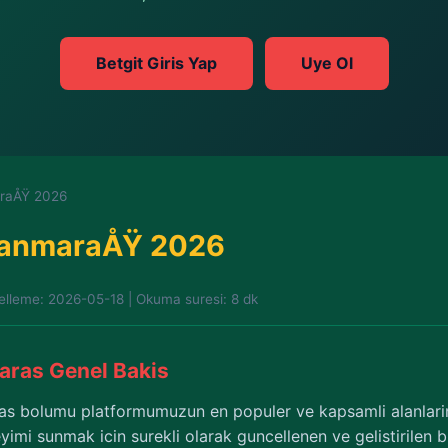
Betgit Giris Yap
Uye Ol
raÅŸ 2026
manmaraÅŸ 2026
lleme: 2026-05-18 | Okuma suresi: 8 dk
aras Genel Bakis
s bolumu platformumuzun en populer ve kapsamli alanlarind
neyimi sunmak icin surekli olarak guncellenen ve gelistirilen