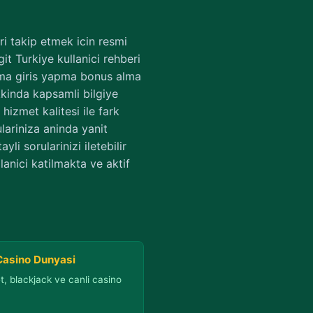
i takip etmek icin resmi
git Turkiye kullanici rehberi
acma giris yapma bonus alma
kinda kapsamli bilgiye
 hizmet kalitesi ile fark
lariniza aninda yanit
li sorularinizi iletebilir
lanici katilmakta ve aktif
Casino Dunyasi
et, blackjack ve canli casino