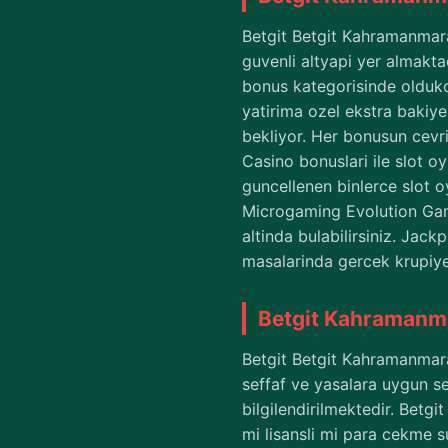
Betgit Betgit Kahramanmara
guvenli altyapi yer almaktad
bonus kategorisinde oldukc
yatirima ozel ekstra bakiye
bekliyor. Her bonusun cevri
Casino bonuslari ile slot o
guncellenen binlerce slot 
Microgaming Evolution Gami
altinda bulabilirsiniz. Jack
masalarinda gercek krupiyel
Betgit Kahramanma
Betgit Betgit Kahramanmaras
seffaf ve yasalara uygun se
bilgilendirilmektedir. Betgi
mi lisansli mi para cekme sur