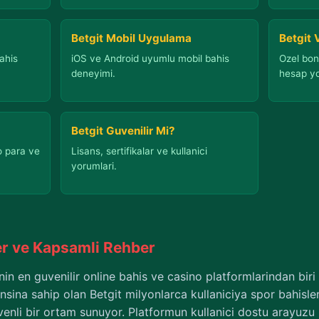
Betgit Mobil Uygulama
Betgit 
ahis
iOS ve Android uyumlu mobil bahis
Ozel bonu
deneyimi.
hesap yo
Betgit Guvenilir Mi?
o para ve
Lisans, sertifikalar ve kullanici
yorumlari.
ler ve Kapsamli Rehber
nin en guvenilir online bahis ve casino platformlarindan bi
sina sahip olan Betgit milyonlarca kullaniciya spor bahisler
uvenli bir ortam sunuyor. Platformun kullanici dostu arayuzu