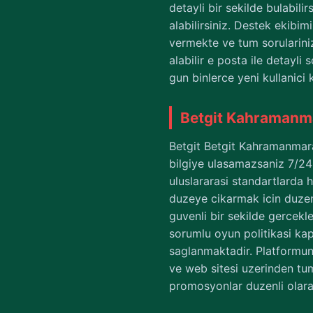
detayli bir sekilde bulabil
alabilirsiniz. Destek ekibi
vermekte ve tum sorularini
alabilir e posta ile detayli 
gun binlerce yeni kullanici 
Betgit Kahramanm
Betgit Betgit Kahramanmaras
bilgiye ulasamazsaniz 7/24 
uluslararasi standartlarda 
duzeye cikarmak icin duzenl
guvenli bir sekilde gercekle
sorumlu oyun politikasi ka
saglanmaktadir. Platformun 
ve web sitesi uzerinden tum 
promosyonlar duzenli olara