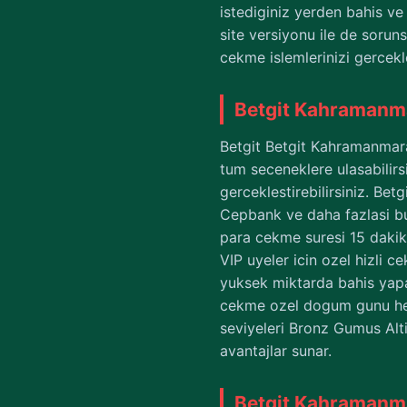
istediginiz yerden bahis ve
site versiyonu ile de sorun
cekme islemlerinizi gercekl
Betgit Kahramanmar
Betgit Betgit Kahramanmaras
tum seceneklere ulasabilirs
gerceklestirebilirsiniz. Be
Cepbank ve daha fazlasi bul
para cekme suresi 15 dakika
VIP uyeler icin ozel hizli 
yuksek miktarda bahis yapan
cekme ozel dogum gunu hedi
seviyeleri Bronz Gumus Alt
avantajlar sunar.
Betgit Kahramanma