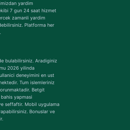
ttimizdan yardim
 ekibi 7 gun 24 saat hizmet
gercek zamanli yardim
debilirsiniz. Platforma her
.
 bulabilirsiniz. Aradiginiz
rmu 2026 yilinda
ullanici deneyimini en ust
ektedir. Tum islemleriniz
 korunmaktadir. Betgit
a bahis yapmasi
ve seffaftir. Mobil uygulama
apabilirsiniz. Bonuslar ve
r.