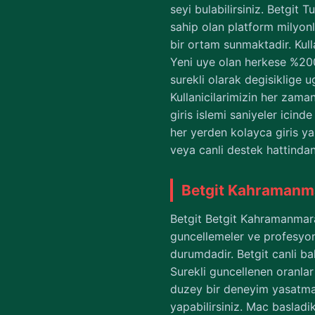
seyi bulabilirsiniz. Betgit 
sahip olan platform milyonla
bir ortam sunmaktadir. Kull
Yeni uye olan herkese %200
surekli olarak degisiklige
Kullanicilarimizin her zaman
giris islemi saniyeler icin
her yerden kolayca giris ya
veya canli destek hattindan 
Betgit Kahramanma
Betgit Betgit Kahramanmaras
guncellemeler ve profesyone
durumdadir. Betgit canli b
Surekli guncellenen oranlar c
duzey bir deneyim yasatmak
yapabilirsiniz. Mac basladi