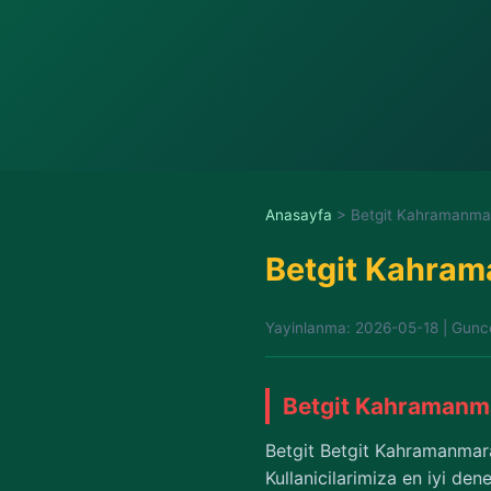
Anasayfa
> Betgit Kahramanma
Betgit Kahra
Yayinlanma: 2026-05-18 | Gunce
Betgit Kahramanm
Betgit Betgit Kahramanmara
Kullanicilarimiza en iyi de