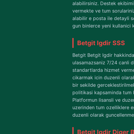
alabilirsiniz. Destek ekibi
vermekte ve tum sorularini
alabilir e posta ile detayli 
gun binlerce yeni kullanici 
Betgit Igdir SSS
Betgit Betgit Igdir hakkinda
ulasamazsaniz 7/24 canli de
standartlarda hizmet vermek
cikarmak icin duzenli olara
bir sekilde gerceklestirilme
politikasi kapsaminda tum k
Platformun lisansli ve duze
uzerinden tum ozelliklere e
duzenli olarak guncellenmek
Betgit Igdir Diger B