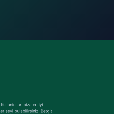
ullanicilarimiza en iyi
 seyi bulabilirsiniz. Betgit