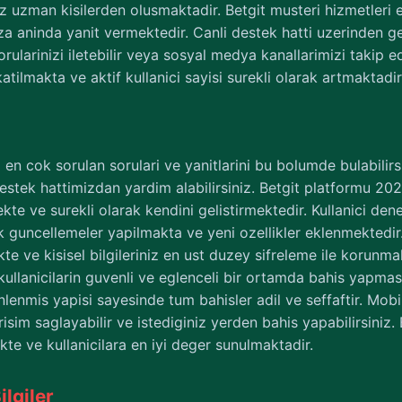
miz uzman kisilerden olusmaktadir. Betgit musteri hizmetleri
za aninda yanit vermektedir. Canli destek hatti uzerinden 
sorularinizi iletebilir veya sosyal medya kanallarimizi takip e
katilmakta ve aktif kullanici sayisi surekli olarak artmaktadir
 en cok sorulan sorulari ve yanitlarini bu bolumde bulabilirsi
stek hattimizdan yardim alabilirsiniz. Betgit platformu 2026
te ve surekli olarak kendini gelistirmektedir. Kullanici den
k guncellemeler yapilmakta ve yeni ozellikler eklenmektedir.
kte ve kisisel bilgileriniz en ust duzey sifreleme ile korunm
ullanicilarin guvenli ve eglenceli bir ortamda bahis yapmas
nlenmis yapisi sayesinde tum bahisler adil ve seffaftir. Mob
risim saglayabilir ve istediginiz yerden bahis yapabilirsini
te ve kullanicilara en iyi deger sunulmaktadir.
ilgiler