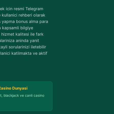
mek icin resmi Telegram
e kullanici rehberi olarak
ris yapma bonus alma para
 kapsamli bilgiye
 hizmet kalitesi ile fark
lariniza aninda yanit
li sorularinizi iletebilir
lanici katilmakta ve aktif
Casino Dunyasi
et, blackjack ve canli casino