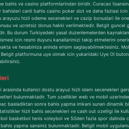
ine bahis ve casino platformlarindan biridir. Curacao lisansi
 bahisleri canli bahis casino poker slot ve daha fazlasi icin
u arayuzu hizli odeme secenekleri ve cazip bonuslari ile on
su ve ucretsiz donus hakki verilmektedir. Betgit guncel gir
dir. Bu durum Turkiyedeki yasal duzenlemelerden kaynaklanma
esi icin resmi duyuru kanallarimizi takip etmelerini oneririz
akta ve hesabiniza aninda erisim saglayabilmektesiniz. Mob
z. Betgit platformuna uye olmak icin yukaridaki Uye Ol butonu
ilirsiniz.
leri
eri arasinda kullanici dostu arayuz hizli islem secenekleri g
tleri bulunmaktadir. Tum ozellikler web ve mobil uzerinden 
mac basladiktan sonra bahis yapma imkani sunan dinamik bir
atistikler hizli bahis secenekleri ve cash out ozelligi ile kul
ol basketbol tenis voleybol ve 50den fazla spor dalinda can
 bahis yapma sansiniz bulunmaktadir. Betgit mobil uygulamas