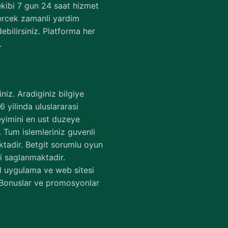
 ekibi 7 gun 24 saat hizmet
gercek zamanli yardim
debilirsiniz. Platforma her
.
niz. Aradiginiz bilgiye
 yilinda uluslararasi
eyimini en ust duzeye
 Tum islemleriniz guvenli
aktadir. Betgit sorumlu oyun
i saglanmaktadir.
il uygulama ve web sitesi
z. Bonuslar ve promosyonlar