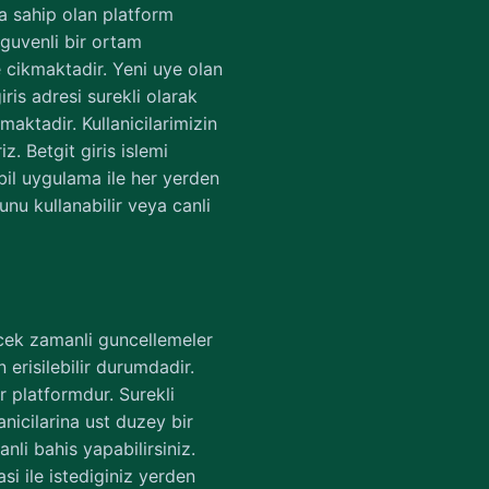
na sahip olan platform
 guvenli bir ortam
e cikmaktadir. Yeni uye olan
is adresi surekli olarak
ktadir. Kullanicilarimizin
. Betgit giris islemi
il uygulama ile her yerden
nu kullanabilir veya canli
ercek zamanli guncellemeler
erisilebilir durumdadir.
 platformdur. Surekli
lanicilarina ust duzey bir
li bahis yapabilirsiniz.
i ile istediginiz yerden