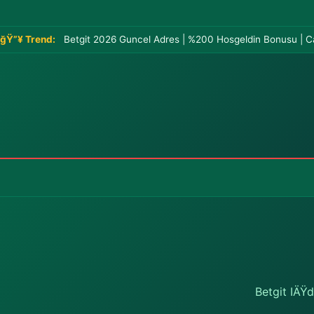
ğŸ”¥ Trend:
Betgit 2026 Guncel Adres | %200 Hosgeldin Bonusu | Canli
Betgit IÄŸd