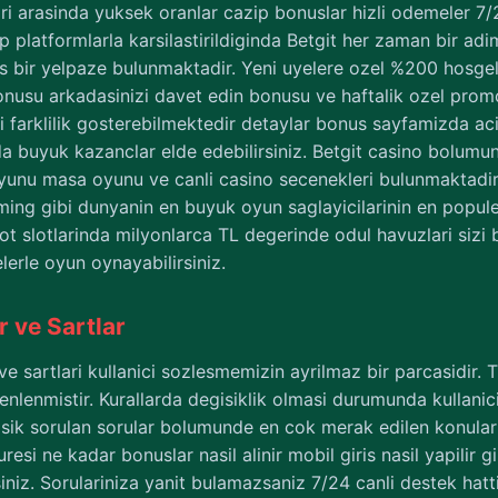
lari arasinda yuksek oranlar cazip bonuslar hizli odemeler 7
ip platformlarla karsilastirildiginda Betgit her zaman bir ad
s bir yelpaze bulunmaktadir. Yeni uyelere ozel %200 hosgel
nusu arkadasinizi davet edin bonusu ve haftalik ozel promos
 farklilik gosterebilmektedir detaylar bonus sayfamizda acik
nda buyuk kazanclar elde edebilirsiniz. Betgit casino bolumu
oyunu masa oyunu ve canli casino secenekleri bulunmaktadi
ng gibi dunyanin en buyuk oyun saglayicilarinin en populer 
pot slotlarinda milyonlarca TL degerinde odul havuzlari sizi 
erle oyun oynayabilirsiniz.
r ve Sartlar
i ve sartlari kullanici sozlesmemizin ayrilmaz bir parcasidir. 
nlenmistir. Kurallarda degisiklik olmasi durumunda kullani
t sik sorulan sorular bolumunde en cok merak edilen konulari
esi ne kadar bonuslar nasil alinir mobil giris nasil yapilir gib
irsiniz. Sorulariniza yanit bulamazsaniz 7/24 canli destek ha