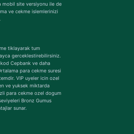
 mobil site versiyonu ile de
rma ve cekme islemlerinizi
.
lume tiklayarak tum
ayca gerceklestirebilirsiniz.
QR kod Cepbank ve daha
. Ortalama para cekme suresi
temdir. VIP uyeler icin ozel
ren ve yuksek miktarda
 hizli para cekme ozel dogum
 seviyeleri Bronz Gumus
ajlar sunar.