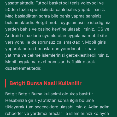
yasatmaktadir. Futbol basketbol tenis voleybol ve
50den fazla spor dalinda canli bahis yapabilirsiniz.
Mac basladiktan sonra bile bahis yapma sansiniz
bulunmaktadir. Betgit mobil uygulamasi ile istediginiz
yerden bahis ve casino keyfine ulasabilirsiniz. iOS ve
Android cihazlarla uyumlu olan uygulama mobil site
versiyonu ile de sorunsuz calismaktadir. Mobil giris
yaparak butun bonuslardan yararlanabilir para
yatirma ve cekme islemlerinizi gerceklestirebilirsiniz.
Mobil uygulama ozel bonuslari haftalik olarak
duzenlenmektedir.
Betgit Bursa Nasil Kullanilir
Betgit Betgit Bursa kullanimi oldukca basittir.
Hesabiniza giris yaptiktan sonra ilgili bolume
tiklayarak tum seceneklere ulasabilirsiniz. Adim adim
rehberler ve yardimci araclar ile islemlerinizi kolayca