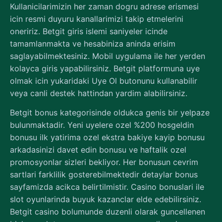
Kullanicilarimizin her zaman dogru adrese erismesi
icin resmi duyuru kanallarimizi takip etmelerini
oneririz. Betgit giris islemi saniyeler icinde
tamamlanmakta ve hesabiniza aninda erisim
saglayabilmektesiniz. Mobil uygulama ile her yerden
kolayca giris yapabilirsiniz. Betgit platformuna uye
olmak icin yukaridaki Uye Ol butonunu kullanabilir
veya canli destek hattindan yardim alabilirsiniz.
Betgit bonus kategorisinde oldukca genis bir yelpaze
bulunmaktadir. Yeni uyelere ozel %200 hosgeldin
bonusu ilk yatirima ozel ekstra bakiye kayip bonusu
arkadasinizi davet edin bonusu ve haftalik ozel
promosyonlar sizleri bekliyor. Her bonusun cevrim
sartlari farklilik gosterebilmektedir detaylar bonus
sayfamizda acikca belirtilmistir. Casino bonuslari ile
slot oyunlarinda buyuk kazanclar elde edebilirsiniz.
Betgit casino bolumunde duzenli olarak guncellenen