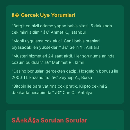
â­� Gercek Uye Yorumlari
"Betgit en hizli odeme yapan bahis sitesi. 5 dakikada
cekimimi aldim." â€” Ahmet K., Istanbul
"Mobil uygulama cok akici. Canli bahis oranlari
piyasadaki en yuksekleri." â€” Selin Y., Ankara
"Musteri hizmetleri 24 saat aktif. Her sorunuma aninda
cozum buldular." â€” Mehmet R., Izmir
"Casino bonuslari gercekten cazip. Hosgeldin bonusu ile
2000 TL kazandim." â€” Zeynep A., Bursa
"Bitcoin ile para yatirma cok pratik. Kripto cekimi 2
dakikada hesabimda." â€” Can O., Antalya
SÄ±kÃ§a Sorulan Sorular