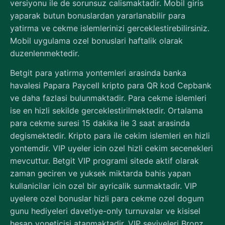
versiyonu ile de sorunsuz calismaktadir. Mobil giris
yaparak butun bonuslardan yararlanabilir para
yatirma ve cekme islemlerinizi gerceklestirebilirsiniz.
Mobil uygulama ozel bonuslari haftalik olarak
duzenlenmektedir.
Betgit para yatirma yontemleri arasinda banka
havalesi Papara Paycell kripto para QR kod Cepbank
ve daha fazlasi bulunmaktadir. Para cekme islemleri
ise en hizli sekilde gerceklestirilmektedir. Ortalama
para cekme suresi 15 dakika ile 3 saat arasinda
degismektedir. Kripto para ile cekim islemleri en hizli
yontemdir. VIP uyeler icin ozel hizli cekim secenekleri
mevcuttur. Betgit VIP programi sitede aktif olarak
zaman geciren ve yuksek miktarda bahis yapan
kullanicilar icin ozel bir ayricalik sunmaktadir. VIP
uyelere ozel bonuslar hizli para cekme ozel dogum
gunu hediyeleri davetiye-only turnuvalar ve kisisel
hesap yoneticisi atanmaktadir. VIP seviyeleri Bronz