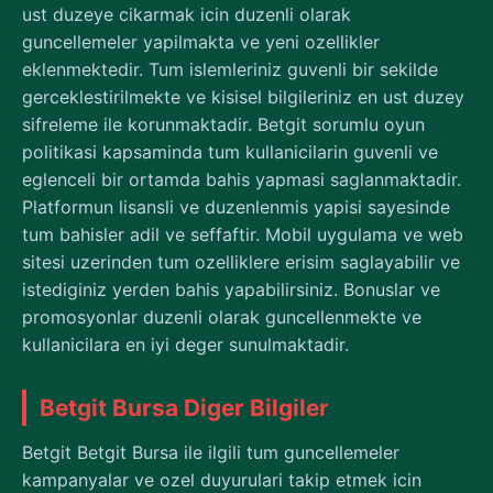
ust duzeye cikarmak icin duzenli olarak
guncellemeler yapilmakta ve yeni ozellikler
eklenmektedir. Tum islemleriniz guvenli bir sekilde
gerceklestirilmekte ve kisisel bilgileriniz en ust duzey
sifreleme ile korunmaktadir. Betgit sorumlu oyun
politikasi kapsaminda tum kullanicilarin guvenli ve
eglenceli bir ortamda bahis yapmasi saglanmaktadir.
Platformun lisansli ve duzenlenmis yapisi sayesinde
tum bahisler adil ve seffaftir. Mobil uygulama ve web
sitesi uzerinden tum ozelliklere erisim saglayabilir ve
istediginiz yerden bahis yapabilirsiniz. Bonuslar ve
promosyonlar duzenli olarak guncellenmekte ve
kullanicilara en iyi deger sunulmaktadir.
Betgit Bursa Diger Bilgiler
Betgit Betgit Bursa ile ilgili tum guncellemeler
kampanyalar ve ozel duyurulari takip etmek icin