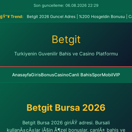
Son guncelleme: 06.08.2026 22:29
ğŸ”¥ Trend:
Betgit 2026 Guncel Adres | %200 Hosgeldin Bonusu | Canli
Betgit
Turkiyenin Guvenilir Bahis ve Casino Platformu
Anasayfa
Giris
Bonus
Casino
Canli Bahis
Spor
Mobil
VIP
Betgit Bursa 2026
Betgit Bursa 2026 giriÅŸ adresi. Bursali
kullanÄ±cÄ±lar iÃ§in Ã¶zel bonuslar, canlÄ± bahis ve