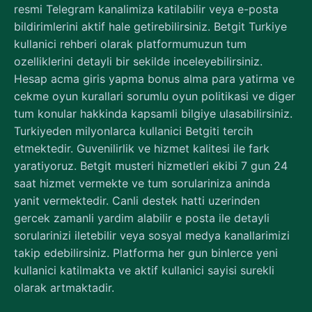
resmi Telegram kanalimiza katilabilir veya e-posta
bildirimlerini aktif hale getirebilirsiniz. Betgit Turkiye
kullanici rehberi olarak platformumuzun tum
ozelliklerini detayli bir sekilde inceleyebilirsiniz.
Hesap acma giris yapma bonus alma para yatirma ve
cekme oyun kurallari sorumlu oyun politikasi ve diger
tum konular hakkinda kapsamli bilgiye ulasabilirsiniz.
Turkiyeden milyonlarca kullanici Betgiti tercih
etmektedir. Guvenilirlik ve hizmet kalitesi ile fark
yaratiyoruz. Betgit musteri hizmetleri ekibi 7 gun 24
saat hizmet vermekte ve tum sorulariniza aninda
yanit vermektedir. Canli destek hatti uzerinden
gercek zamanli yardim alabilir e posta ile detayli
sorularinizi iletebilir veya sosyal medya kanallarimizi
takip edebilirsiniz. Platforma her gun binlerce yeni
kullanici katilmakta ve aktif kullanici sayisi surekli
olarak artmaktadir.