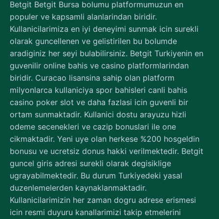
Betgit Betgit Bursa bolumu platformumuzun en
populer ve kapsamli alanlarindan biridir.
Kullanicilarimiza en iyi deneyimi sunmak icin surekli
olarak guncellenen ve gelistirilen bu bolumde
aradiginiz her seyi bulabilirsiniz. Betgit Turkiyenin en
guvenilir online bahis ve casino platformlarindan
biridir. Curacao lisansina sahip olan platform
milyonlarca kullaniciya spor bahisleri canli bahis
casino poker slot ve daha fazlasi icin guvenli bir
ortam sunmaktadir. Kullanici dostu arayuzu hizli
odeme secenekleri ve cazip bonuslari ile one
cikmaktadir. Yeni uye olan herkese %200 hosgeldin
bonusu ve ucretsiz donus hakki verilmektedir. Betgit
guncel giris adresi surekli olarak degisiklige
ugrayabilmektedir. Bu durum Turkiyedeki yasal
duzenlemelerden kaynaklanmaktadir.
Kullanicilarimizin her zaman dogru adrese erismesi
icin resmi duyuru kanallarimizi takip etmelerini