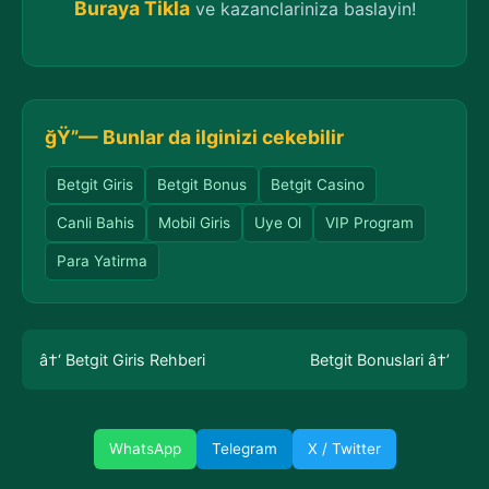
Buraya Tikla
ve kazanclariniza baslayin!
ğŸ”— Bunlar da ilginizi cekebilir
Betgit Giris
Betgit Bonus
Betgit Casino
Canli Bahis
Mobil Giris
Uye Ol
VIP Program
Para Yatirma
â†‘ Betgit Giris Rehberi
Betgit Bonuslari â†’
WhatsApp
Telegram
X / Twitter