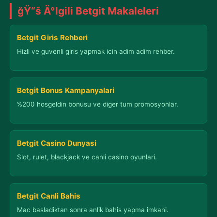
ğŸ“š Ä°lgili Betgit Makaleleri
Betgit Giris Rehberi
Hizli ve guvenli giris yapmak icin adim adim rehber.
Betgit Bonus Kampanyalari
%200 hosgeldin bonusu ve diger tum promosyonlar.
Betgit Casino Dunyasi
Slot, rulet, blackjack ve canli casino oyunlari.
Betgit Canli Bahis
Mac basladiktan sonra anlik bahis yapma imkani.