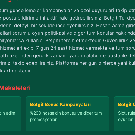
ili tum guncellemeler kampanyalar ve ozel duyurulari takip e
-posta bildirimlerini aktif hale getirebilirsiniz. Betgit Turkiy
erini detayli bir sekilde inceleyebilirsiniz. Hesap acma gi
llari sorumlu oyun politikasi ve diger tum konular hakkinda
ilyonlarca kullanici Betgiti tercih etmektedir. Guvenilirlik ve
 hizmetleri ekibi 7 gun 24 saat hizmet vermekte ve tum soru
tti uzerinden gercek zamanli yardim alabilir e posta ile detay
mizi takip edebilirsiniz. Platforma her gun binlerce yeni kul
ak artmaktadir.
 Makaleleri
Betgit Bonus Kampanyalari
Betgit 
icin adim
%200 hosgeldin bonusu ve diger tum
Slot, rul
promosyonlar.
oyunlari.