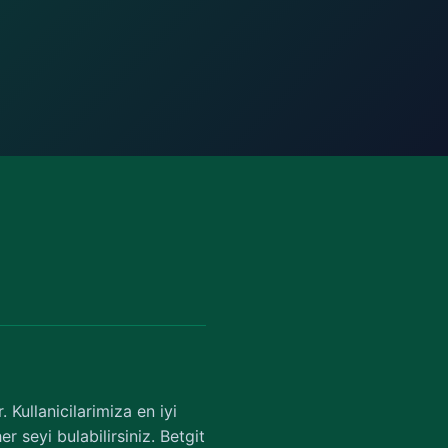
Kullanicilarimiza en iyi
 seyi bulabilirsiniz. Betgit