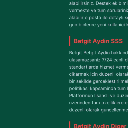
alabilirsiniz. Destek ekibi
vermekte ve tum sorularini
alabilir e posta ile detayli 
gun binlerce yeni kullanici 
Betgit Aydin SSS
Betgit Betgit Aydin hakkinda
ulasamazsaniz 7/24 canli de
standartlarda hizmet vermek
cikarmak icin duzenli olara
bir sekilde gerceklestirilme
politikasi kapsaminda tum k
Platformun lisansli ve duze
uzerinden tum ozelliklere e
duzenli olarak guncellenmek
Betgit Aydin Diger 