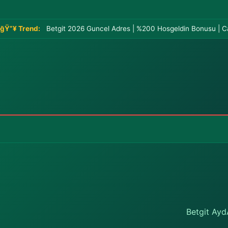
ğŸ”¥ Trend:
Betgit 2026 Guncel Adres | %200 Hosgeldin Bonusu | Canli
Betgit Ayd