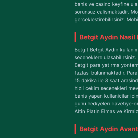
bahis ve casino keyfine ula
sorunsuz calismaktadir. Mob
gerceklestirebilirsiniz. Mo
Betgit Aydin Nasil 
Betgit Betgit Aydin kullanim
seceneklere ulasabilirsiniz.
Betgit para yatirma yontem
fazlasi bulunmaktadir. Para
15 dakika ile 3 saat arasind
hizli cekim secenekleri me
bahis yapan kullanicilar ic
gunu hediyeleri davetiye-on
Altin Platin Elmas ve Kirmi
Betgit Aydin Avant