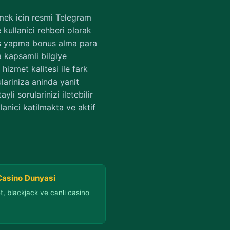
tmek icin resmi Telegram
e kullanici rehberi olarak
ris yapma bonus alma para
 kapsamli bilgiye
 hizmet kalitesi ile fark
lariniza aninda yanit
li sorularinizi iletebilir
lanici katilmakta ve aktif
Casino Dunyasi
et, blackjack ve canli casino