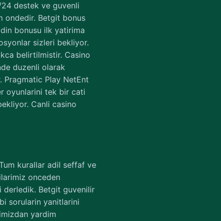
7/24 destek ve guvenli
im ondedir. Betgit bonus
din bonusu ilk yatirima
yonlar sizleri bekliyor.
ca belirtilmistir. Casino
nde duzenli olarak
r. Pragmatic Play NetEnt
oyunlarini tek bir cati
bekliyor. Canli casino
 Tum kurallar adil seffaf ve
cilarimiz onceden
 derledik. Betgit guvenilir
i sorularin yanitlarini
ttimizdan yardim