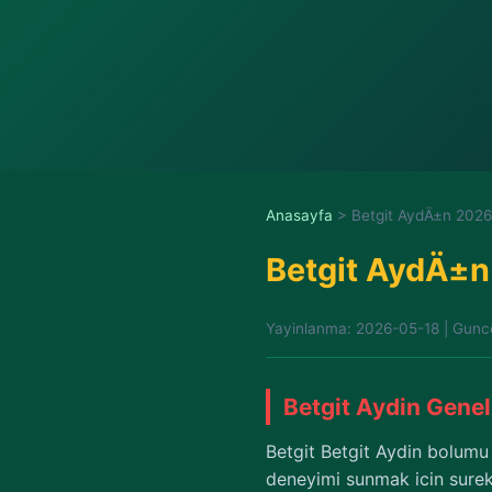
Anasayfa
> Betgit AydÄ±n 2026
Betgit AydÄ±
Yayinlanma: 2026-05-18 | Gunce
Betgit Aydin Genel
Betgit Betgit Aydin bolumu 
deneyimi sunmak icin surekli