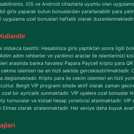
sabilirsiniz. iOS ve Android cihazlarla uyumlu olan uygulama
il giris yaparak butun bonuslardan yararlanabilir para yati
bil uygulama ozel bonuslari haftalik olarak duzenlenmektedir
Kullanilir
i oldukca basittir. Hesabiniza giris yaptiktan sonra ilgili b
 Adim adim rehberler ve yardimci araclar ile islemlerinizi kol
leri arasinda banka havalesi Papara Paycell kripto para 
 cekme islemleri ise en hizli sekilde gerceklestirilmektedir
a degismektedir. Kripto para ile cekim islemleri en hizli yon
vcuttur. Betgit VIP programi sitede aktif olarak zaman geci
in ozel bir ayricalik sunmaktadir. VIP uyelere ozel bonuslar
ly turnuvalar ve kisisel hesap yoneticisi atanmaktadir. VIP
zi Elmas olarak siralanmaktadir. Her seviye daha buyuk avant
ajlari