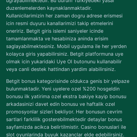
ugrayabilmektedir. Bu durum Turkiyedeki yasal
duzenlemelerden kaynaklanmaktadir.
Kullanicilarimizin her zaman dogru adrese erismesi
icin resmi duyuru kanallarimizi takip etmelerini
oneririz. Betgit giris islemi saniyeler icinde
tamamlanmakta ve hesabiniza aninda erisim
saglayabilmektesiniz. Mobil uygulama ile her yerden
kolayca giris yapabilirsiniz. Betgit platformuna uye
olmak icin yukaridaki Uye Ol butonunu kullanabilir
veya canli destek hattindan yardim alabilirsiniz.
Betgit bonus kategorisinde oldukca genis bir yelpaze
bulunmaktadir. Yeni uyelere ozel %200 hosgeldin
bonusu ilk yatirima ozel ekstra bakiye kayip bonusu
arkadasinizi davet edin bonusu ve haftalik ozel
promosyonlar sizleri bekliyor. Her bonusun cevrim
sartlari farklilik gosterebilmektedir detaylar bonus
sayfamizda acikca belirtilmistir. Casino bonuslari ile
slot oyunlarinda buyuk kazanclar elde edebilirsiniz.