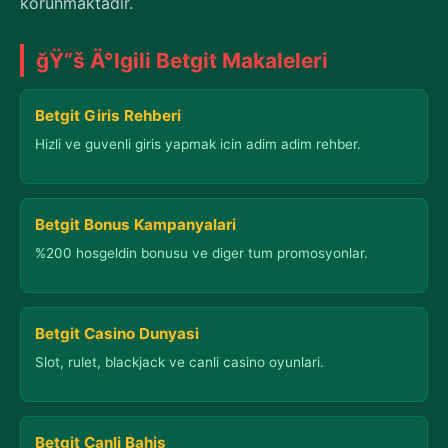
korunmaktadir.
ğŸ“š Ä°lgili Betgit Makaleleri
Betgit Giris Rehberi
Hizli ve guvenli giris yapmak icin adim adim rehber.
Betgit Bonus Kampanyalari
%200 hosgeldin bonusu ve diger tum promosyonlar.
Betgit Casino Dunyasi
Slot, rulet, blackjack ve canli casino oyunlari.
Betgit Canli Bahis