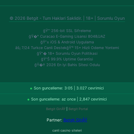
© 2026 Betgit - Tum Haklari Saklidir. | 18+ | Sorumlu Oyun
ğŸ”’ 256-bit SSL Sifreleme
ğŸ�° Curacao E-Gaming Lisansi 8048/JAZ
ğŸ“± iOS & Android Uygulama
âš¡ 7/24 Turkce Canli Destek
ğŸ’³ 15+ Hizli Odeme Yontemi
ğŸ”� 18+ Sorumlu Oyun Politikasi
ğŸ“Š 99.9% Uptime Garantisi
ğŸ�† 2026 En Iyi Bahis Sitesi Odulu
Son guncelleme:
3:05
|
3.027
cevrimici
Son guncelleme:
az once
|
2,847
cevrimici
Betgit GiriÅŸ
|
Betgit Portal
Partner:
Betgit GiriÅŸ
canli casino siteleri