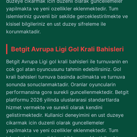
duzeye cikarmak icin duzenli olarak guncellemeler
yapilmakta ve yeni ozellikler eklenmektedir. Tum
islemleriniz guvenli bir sekilde gerceklestirilmekte ve
kisisel bilgileriniz en ust duzey sifreleme ile
korunmaktadir.
Betgit Avrupa Ligi Gol Krali Bahisleri
Betgit Avrupa Ligi gol krali bahisleri ile turnuvanin en
cok gol atan oyuncusunu tahmin edebilirsiniz. Gol
krali bahisleri turnuva basinda acilmakta ve turnuva
sonunda sonuclanmaktadir. Oranlar oyuncularin
performansina gore surekli guncellenmektedir. Betgit
platformu 2026 yilinda uluslararasi standartlarda
hizmet vermekte ve surekli olarak kendini
gelistirmektedir. Kullanici deneyimini en ust duzeye
cikarmak icin duzenli olarak guncellemeler
yapilmakta ve yeni ozellikler eklenmektedir. Tum