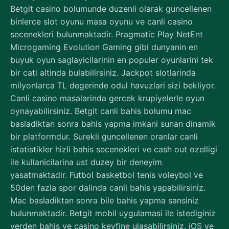
Betgit casino bolumunde duzenli olarak guncellenen
binlerce slot oyunu masa oyunu ve canli casino
secenekleri bulunmaktadir. Pragmatic Play NetEnt
Microgaming Evolution Gaming gibi dunyanin en
buyuk oyun saglayicilarinin en populer oyunlarini tek
bir cati altinda bulabilirsiniz. Jackpot slotlarinda
milyonlarca TL degerinde odul havuzlari sizi bekliyor.
Canli casino masalarinda gercek krupiyelerle oyun
oynayabilirsiniz. Betgit canli bahis bolumu mac
basladiktan sonra bahis yapma imkani sunan dinamik
bir platformdur. Surekli guncellenen oranlar canli
istatistikler hizli bahis secenekleri ve cash out ozelligi
ile kullanicilarina ust duzey bir deneyim
yasatmaktadir. Futbol basketbol tenis voleybol ve
50den fazla spor dalinda canli bahis yapabilirsiniz.
Mac basladiktan sonra bile bahis yapma sansiniz
bulunmaktadir. Betgit mobil uygulamasi ile istediginiz
yerden bahis ve casino keyfine ulasabilirsiniz. iOS ve